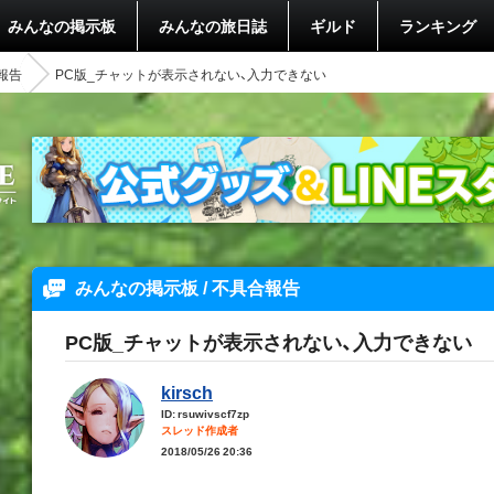
みんなの掲示板
みんなの旅日誌
ギルド
ランキング
報告
PC版_チャットが表示されない、入力できない
みんなの掲示板 / 不具合報告
PC版_チャットが表示されない、入力できない
kirsch
ID: rsuwivscf7zp
スレッド作成者
2018/05/26 20:36