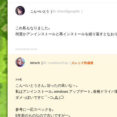
こんぺいとう
ID: 63m44jgmg4ht
これ私もなりました。
何度かアンインストールと再インストールを繰り返すとなお
2018/05/28 10:40
kirsch
ID: rsuwivscf7zp
スレッド作成者
>>4
こんぺいとうさん、治ったの良いな～。
私はアンインストール、windows アップデート、各種ドライ
ダメっぽいです⊂⌒~⊃｡Д｡)⊃
参考に一応スペックを。
6年前のものなので古いですが・・。