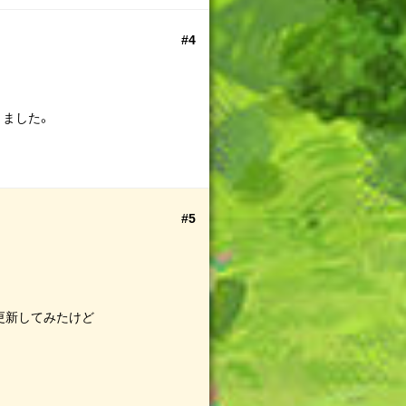
#4
りました。
#5
バ更新してみたけど