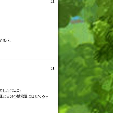
#2
る・・。
#3
した(つд⊂)
運と自分の模索運に任せてるｗ