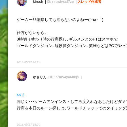
kirsch
ID: rsuwivscf7zp
スレッド作成者
ゲーム一旦削除しても治らないのよねー(´･ω･｀)
仕方がないから、
0時切り替わり時の行商探し、ギルメンとのPTはスマホで
ゴールドダンジョン、経験値ダンジョン、英雄などはPCでやって
2018/05/27 14:11
ゆきりん
ID: r7m54ya6nkjs
>> 2
同じく・・・ゲームアンインストして再度入れなおしたけどダメで
行商＆本日のルーン探しは、ワールドチャットでのタイミング
2018/05/27 15:20