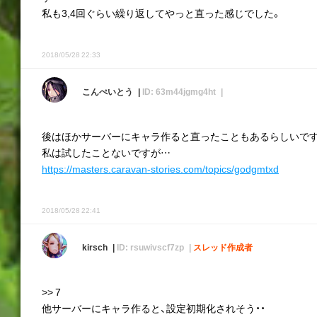
私も3,4回ぐらい繰り返してやっと直った感じでした。
2018/05/28 22:33
こんぺいとう
ID: 63m44jgmg4ht
後はほかサーバーにキャラ作ると直ったこともあるらしいで
私は試したことないですが…
https://masters.caravan-stories.com/topics/godgmtxd
2018/05/28 22:41
kirsch
ID: rsuwivscf7zp
スレッド作成者
>> 7
他サーバーにキャラ作ると、設定初期化されそう・・