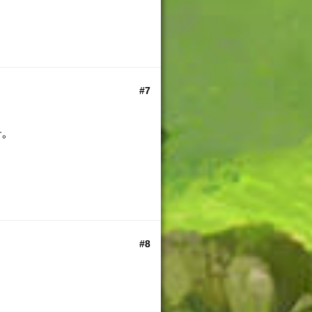
#7
す。
#8