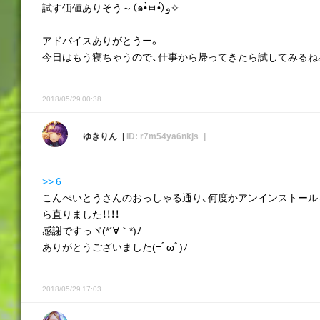
試す価値ありそう～（๑•̀ㅂ•́）و✧
アドバイスありがとうー。
今日はもう寝ちゃうので、仕事から帰ってきたら試してみるね
2018/05/29 00:38
ゆきりん
ID: r7m54ya6nkjs
>> 6
こんぺいとうさんのおっしゃる通り、何度かアンインストール
ら直りました！！！！
感謝ですっヾ(*´∀｀*)ﾉ
ありがとうございました(=ﾟωﾟ)ﾉ
2018/05/29 17:03