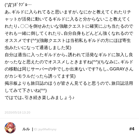
(°Д°)ｶﾞｸﾌﾞﾙ…
あ、ギルドに入られてると思いますが、なにかと教えてくれたりチ
ャットが活発に動いてるギルドに入ると分からないこと教えてく
れたり、〇〇を倒せみたいな強敵クエストに確実にぶち当たるので
それも一緒に倒してくれたり、自分自身もどんどん強くなれるので
オススメです(^^)(強敵クエストは当初私もギルドの方にほぼ寄生
虫みたいになって通過しました笑)
自分は適当に入ったギルドから、誘われて活発なギルドに加入し良
かったなと思えたのでオススメしときますね(^^)(ちなみに、ギルド
の移動は同じサーバーの中でしか出来ないです?もし、GGRAYさん
がカシモラルだったら誘ってます笑)
掲示板よりも旅日誌のほうが皆さん見てると思うので、旅日誌活用
してみて下さいね(^^)
ではでは、引き続き楽しみましょう♪
2020/05/18 13:20
#4
ルル
ID: jsyr9fw6nyvy