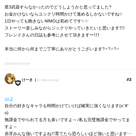
星3武器すらなかったのでどうしようかと思ってました?
お金かけないならユックリ時間かけて進めるしかないですね✨
1日やっても飽きないMMOは初めてです✨✨
ストーリー楽しみながらジックリやっていきたいと思います！！！
フレンドさんの日誌も参考にさせて頂きますー！！！
本当に何から何までご丁寧にありがとうございます?‍♂️?‍♂️?‍♂️
2020/05/18 10:48
#3
けーき
ID: tdbs3cyctxqt
>> 2
自分の好きなキャラも時間かけていけば確実に強くなります(о´∀`
о)
無課金でやられてる方も多いですよ～♪私も完璧無課金でやってま
すよ～
赤牙みんな強いですよね！！育てたら恐ろしいほど強いと思います…