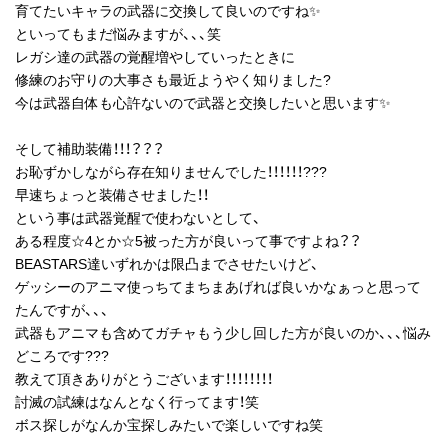
育てたいキャラの武器に交換して良いのですね✨
といってもまだ悩みますが、、、笑
レガシ達の武器の覚醒増やしていったときに
修練のお守りの大事さも最近ようやく知りました?
今は武器自体も心許ないので武器と交換したいと思います✨
そして補助装備！！！？？？
お恥ずかしながら存在知りませんでした！！！！！！???
早速ちょっと装備させました！！
という事は武器覚醒で使わないとして、
ある程度☆4とか☆5被った方が良いって事ですよね？？
BEASTARS達いずれかは限凸までさせたいけど、
ゲッシーのアニマ使っちてまちまあげれば良いかなぁっと思って
たんですが、、、
武器もアニマも含めてガチャもう少し回した方が良いのか、、、悩み
どころです???
教えて頂きありがとうございます！！！！！！！！
討滅の試練はなんとなく行ってます！笑
ボス探しがなんか宝探しみたいで楽しいですね笑