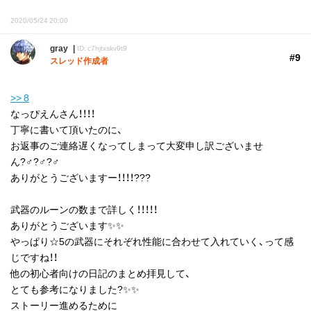
2020/05/24 20:00
gray
ID: c7hjtxskv9t9
#9
スレッド作成者
>> 8
なっぴえんさん！！！！
丁寧に書いて頂いたのに、
お返事のご連絡遅くなってしまって大変申し訳ございませ
ん?‍♂️?‍♂️?‍♂️
ありがとうございますー！！！！???
武器のルーンの数まで詳しく！！！！！
ありがとうございます✨✨
やっぱり☆5の武器にそれぞれ性能に合わせて入れていく、って感
じですね！！
他の初心者向けの日記のまとめ拝見して、
とても参考になりました?✨✨
ストーリー進めるために