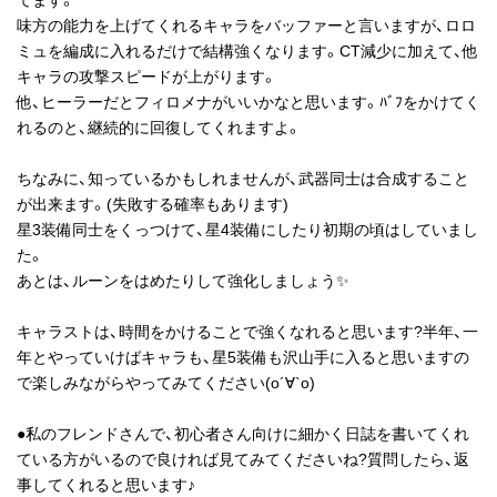
味方の能力を上げてくれるキャラをバッファーと言いますが、ロロ
ミュを編成に入れるだけで結構強くなります。CT減少に加えて、他
キャラの攻撃スピードが上がります。
他、ヒーラーだとフィロメナがいいかなと思います。ﾊﾞﾌをかけてく
れるのと、継続的に回復してくれますよ。
ちなみに、知っているかもしれませんが、武器同士は合成すること
が出来ます。(失敗する確率もあります)
星3装備同士をくっつけて、星4装備にしたり初期の頃はしていまし
た。
あとは、ルーンをはめたりして強化しましょう✨
キャラストは、時間をかけることで強くなれると思います?半年、一
年とやっていけばキャラも、星5装備も沢山手に入ると思いますの
で楽しみながらやってみてください(о´∀`о)
●私のフレンドさんで、初心者さん向けに細かく日誌を書いてくれ
ている方がいるので良ければ見てみてくださいね?質問したら、返
事してくれると思います♪