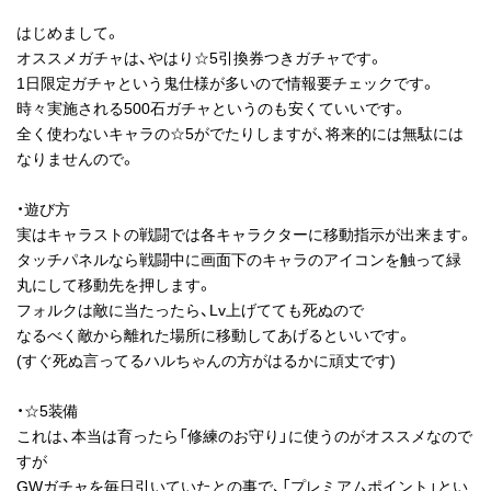
はじめまして。
オススメガチャは、やはり☆5引換券つきガチャです。
1日限定ガチャという鬼仕様が多いので情報要チェックです。
時々実施される500石ガチャというのも安くていいです。
全く使わないキャラの☆5がでたりしますが、将来的には無駄には
なりませんので。
・遊び方
実はキャラストの戦闘では各キャラクターに移動指示が出来ます。
タッチパネルなら戦闘中に画面下のキャラのアイコンを触って緑
丸にして移動先を押します。
フォルクは敵に当たったら、Lv上げてても死ぬので
なるべく敵から離れた場所に移動してあげるといいです。
(すぐ死ぬ言ってるハルちゃんの方がはるかに頑丈です)
・☆5装備
これは、本当は育ったら「修練のお守り」に使うのがオススメなので
すが
GWガチャを毎日引いていたとの事で、「プレミアムポイント」とい