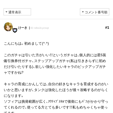
#1
けーき
ID: tdbs3cyctxqt
こんにちは。初めまして(^.^)
このガチャは引いた方がいい！！というガチャは、個人的には星5装
備引換券付ガチャ、ステップアップガチャ(私は引ききらずに初め
だけ引いたりする)、欲しい強化したいキャラのピックアップガチ
ャですかね?
キャラの育成にかんしては、自分の好きなキャラを育成するのがい
いかと思いますが、タンクは強化したほうが後々攻略するのがらく
になります。
ソフィアは挑発範囲が広く、ｱｸﾃｨﾌﾞｽｷﾙで後衛にもﾊﾞﾌがかかり守っ
てくれるので、使ってる方とても多いです！！私もめちゃくちゃ使っ
てます。