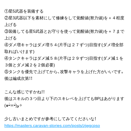
①星5武器を装備する
②星3武器以下を素材にして修練をして覚醒値(努力値)を＋４程度
上げる
③装備してる星5武器とお守りを使って覚醒値(努力値)を＋７まで
上げる
④ダメ増キャラはダメ増５４(片手は２７ずつ)目指す(ダメ増全部
取ればいけます)
④タンクキャラはダメ減５８(片手は２９ずつ)目指す(ダメ減１を
３個とダメ減２を２個必要)
⑤タンクを優先で上げてから、攻撃キャラを上げた方がいいです。
後は編成次第！！
こんな感じですかね！！
後はスキルの３つ目より下のスキレベを上げてもBPはあがります
(๑•̀ㅂ•́)و✧
少し古いまとめですが参考にしてみてくださいな！
https://masters.caravan-stories.com/posts/zjwgcpso