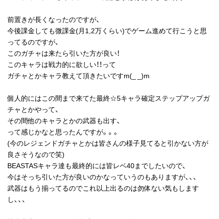
前置きが長くなったのですが、
今後課金しても微課金(月1,2万くらい)でゲーム進めて行こうと思
ってるのですが、
このガチャは来たら引いた方が良い！
このキャラは戦力的に欲しい！！って
ガチャとかキャラ教えて頂きたいですm(_ _)m
個人的にはこの間まで来てた最終☆5キャラ確定ステップアップガ
チャとかやって、
その間他のキャラとかの武器も出す、
って感じかなと思ったんですが。。。
(今のレジェンドガチャとかは皆さんの様子見てると引かない方が
良さそうなので笑)
BEASTASキャラ達も最終的には皆レベ40までしたいので、
今はそっち引いた方が良いのかなっていうのもありますが、、、
武器はもう揃ってるのでこれ以上出るのは勿体ない気もします
し、、、