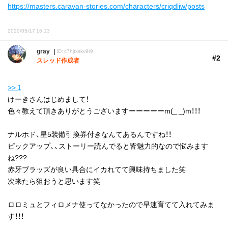
https://masters.caravan-stories.com/characters/criqdliw/posts
2020/05/17 16:13
gray
ID: c7hjtxskv9t9
#2
スレッド作成者
>> 1
けーきさんはじめまして！
色々教えて頂きありがとうございますーーーーーm(_ _)m！！！
ナルホド、星5装備引換券付きなんてあるんですね！！
ピックアップ、、ストーリー読んでると皆魅力的なので悩みます
ね???
赤牙ブラッズが良い具合にイカれてて興味持ちました笑
次来たら狙おうと思います笑
ロロミュとフィロメナ使ってなかったので早速育てて入れてみま
す！！！