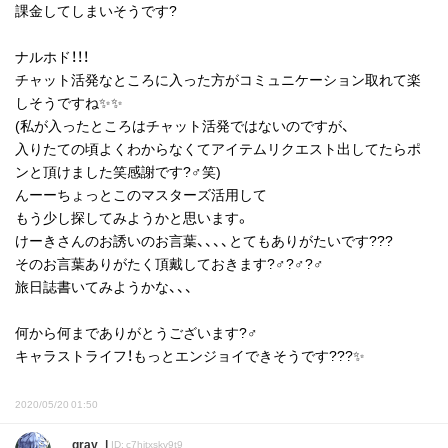
課金してしまいそうです?
ナルホド！！！
チャット活発なところに入った方がコミュニケーション取れて楽
しそうですね✨✨
(私が入ったところはチャット活発ではないのですが、
入りたての頃よくわからなくてアイテムリクエスト出してたらポ
ンと頂けました笑感謝です?‍♂️笑)
んーーちょっとこのマスターズ活用して
もう少し探してみようかと思います。
けーきさんのお誘いのお言葉、、、、とてもありがたいです???
そのお言葉ありがたく頂戴しておきます?‍♂️?‍♂️?‍♂️
旅日誌書いてみようかな、、、
何から何までありがとうございます?‍♂️
キャラストライフ！もっとエンジョイできそうです???✨
2020/05/20 01:50
gray
ID: c7hjtxskv9t9