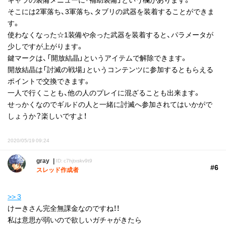
そこには2軍落ち、3軍落ち、タブリの武器を装着することができま
す。
使わなくなった☆1装備や余った武器を装着すると、パラメータが
少しですが上がります。
鍵マークは、「開放結晶」というアイテムで解除できます。
開放結晶は「討滅の戦場」というコンテンツに参加するともらえる
ポイントで交換できます。
一人で行くことも、他の人のプレイに混ざることも出来ます。
せっかくなのでギルドの人と一緒に討滅へ参加されてはいかがで
しょうか？楽しいですよ！
2020/05/19 09:24
gray
ID: c7hjtxskv9t9
#6
スレッド作成者
>> 3
けーきさん完全無課金なのですね！！
私は意思が弱いので欲しいガチャがきたら