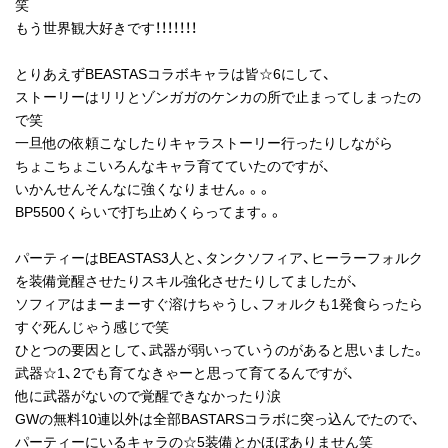
笑
もう世界観大好きです！！！！！！！
とりあえずBEASTASコラボキャラは皆☆6にして、
ストーリーはリリとゾンガガのケンカの所で止まってしまったの
で笑
一旦他の依頼こなしたりキャラストーリー行ったりしながら
ちょこちょこいろんなキャラ育てていたのですが、
いかんせんそんなに強くなりません。。。
BP5500くらいで打ち止めくらってます。。
パーティーはBEASTAS3人と、タンクソフィア、ヒーラーフォルク
を装備覚醒させたりスキル強化させたりしてましたが、
ソフィアはまーまーすぐ溶けちゃうし、フォルクも1発食らったら
すぐ死んじゃう感じで笑
ひとつの要因として、武器が弱いっていうのがあると思いました。
武器☆1、2でも育てなきゃーと思って育てるんですが、
他に武器がないので覚醒できなかったり涙
GWの無料10連以外は全部BASTARSコラボに突っ込んでたので、
パーティーにいるキャラの☆5装備とかほぼありません笑