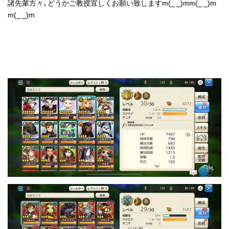
諸先輩方々、どうかご教授宜しくお願い致しますm(_ _)mm(_ _)m
m(_ _)m