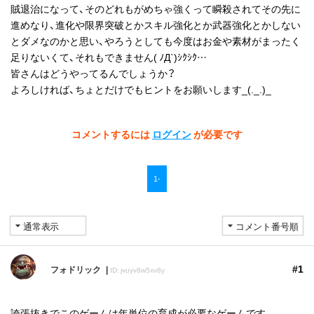
賊退治になって、そのどれもがめちゃ強くって瞬殺されてその先に
進めなり、進化や限界突破とかスキル強化とか武器強化とかしない
とダメなのかと思い、やろうとしても今度はお金や素材がまったく
足りないくて、それもできません( ﾉД`)ｼｸｼｸ…
皆さんはどうやってるんでしょうか？
よろしければ、ちょとだけでもヒントをお願いします_(._.)_
コメントするには
ログイン
が必要です
1-
#1
フォドリック
ID: jvuyv8w5xv8y
誇張抜きでこのゲームは年単位の育成が必要なゲームです