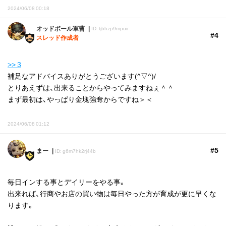
2024/06/08 00:18
オッドボール軍曹
ID: tjbhzp9mpuir
#4
スレッド作成者
>> 3
補足なアドバイスありがとうございます(^▽^)/
とりあえずは、出来ることからやってみますねぇ＾＾
まず最初は、やっぱり金塊強奪からですね＞＜
2024/06/08 01:12
#5
まー
ID: g6m7hk2rj44b
毎日インする事とデイリーをやる事。
出来れば、行商やお店の買い物は毎日やった方が育成が更に早くな
ります。