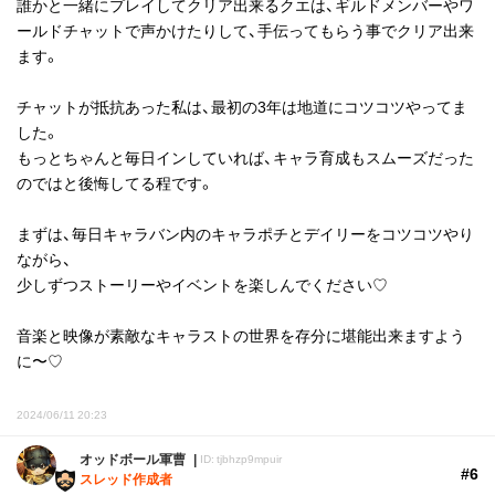
誰かと一緒にプレイしてクリア出来るクエは、ギルドメンバーやワ
ールドチャットで声かけたりして、手伝ってもらう事でクリア出来
ます。
チャットが抵抗あった私は、最初の3年は地道にコツコツやってま
した。
もっとちゃんと毎日インしていれば、キャラ育成もスムーズだった
のではと後悔してる程です。
まずは、毎日キャラバン内のキャラポチとデイリーをコツコツやり
ながら、
少しずつストーリーやイベントを楽しんでください♡
音楽と映像が素敵なキャラストの世界を存分に堪能出来ますよう
に〜♡
2024/06/11 20:23
オッドボール軍曹
ID: tjbhzp9mpuir
#6
スレッド作成者