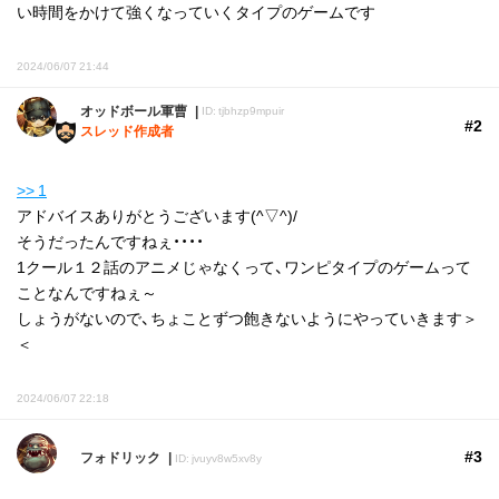
い時間をかけて強くなっていくタイプのゲームです
2024/06/07 21:44
オッドボール軍曹
ID: tjbhzp9mpuir
#2
スレッド作成者
>> 1
アドバイスありがとうございます(^▽^)/
そうだったんですねぇ・・・・
1クール１２話のアニメじゃなくって、ワンピタイプのゲームって
ことなんですねぇ～
しょうがないので、ちょことずつ飽きないようにやっていきます＞
＜
2024/06/07 22:18
#3
フォドリック
ID: jvuyv8w5xv8y