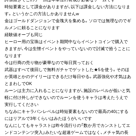
時短要素として課金がありますが、以下は課金しない方法になりま
す。というかこの方法しかありませんw
金はゴールドダンジョンで金塊大を集める。ソロでは無理なのでギ
ルメンに頼ることになります
経験値オーブも同じ
ヒーロー用の宝珠はイベント期間中ならイベントコインで購入で
きますが、今は生憎イベントをやっていないので討滅で拾うことに
なります
今は行商の売り物が豪華なので毎日買っておく
武器はすべて後回しで無料ガチャでゲットした★5を使う。そのほ
か英雄とかのデイリーはできるだけ毎日やる。武器強化や才気はあ
とまわしでOK
ルーンは主力に入れることになりますが、施設のレベルが低いと気
軽に付け外しができないのでルーンを使うキャラは考えたうえで
実行してください
ちなみにキャラバンレベルは時短要素もないので最高の40にする
にはリアルで3年くらいはみたほうがいいです
なんにしてもキャラストは昨今流行りの「数か月でカンストしてエ
ンドコンテンツ突入」みたいな超速ゲームではなく、メチャ気の長