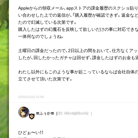
Appleからの領収メール、appストアの課金履歴のスクショ
い合わせした上での返信が、「購入履歴が確認できず。返金などの
たので幻滅している次第です。
購入したはずの幻魔石を反映して欲しいだけの事に対応でき
一体何なのでしょうね。
土曜日の課金だったので、2日以上の間をおいて、仕方なくア
したが、回したかったガチャは回せず、課金したはずのお金も
わたし以外にもこのような事が起こっているならば会社自体の
立てさせて頂いた次第です。
2020/12/22 14:58
〓ふぅか〓
ID: i46vdg68vvh2
ひどぉ〜い！！