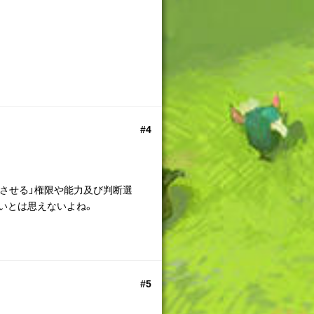
#4
映させる」権限や能力及び判断選
いとは思えないよね。
#5