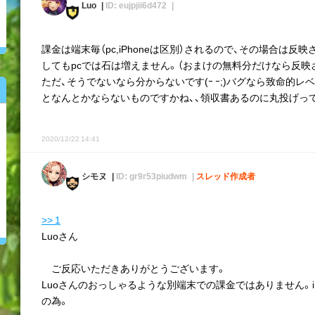
Luo
ID: eujpjii6d472
課金は端末毎（pc,iPhoneは区別）されるので、その場合は反映
してもpcでは石は増えません。（おまけの無料分だけなら反映
ただ、そうでないなら分からないです(ｰ ｰ;)バグなら致命的レ
となんとかならないものですかね、、領収書あるのに丸投げっ
2020/12/22 14:41
シモヌ
ID: gr9r53piudwm
スレッド作成者
>> 1
Luoさん
ご反応いただきありがとうございます。
Luoさんのおっしゃるような別端末での課金ではありません。iP
の為。