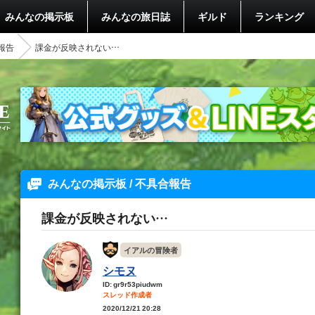
みんなの掲示板
みんなの旅日誌
ギルド
ランキング
報告
課金が反映されない…
みんなの掲示板 / 不具合報告
課金が反映されない…
イアルの冒険者
シモヌ
ID: gr9r53piudwm
スレッド作成者
2020/12/21 20:28