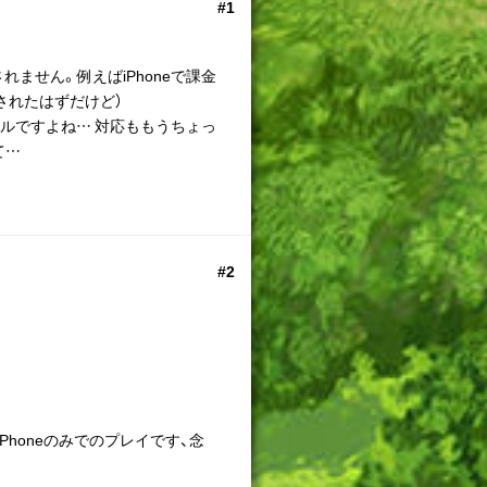
#1
されません。例えばiPhoneで課金
されたはずだけど）
ベルですよね… 対応ももうちょっ
て…
#2
honeのみでのプレイです、念