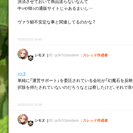
決済させておいて商品送らないなんて
中○や韓○の通販サイトじゃあるまいし…
ヴァラ鯖不安定な事と関連してるのかな？
2020/12/22 15:45
シモヌ
ID: gr9r53piudwm
スレッド作成者
>> 3
単純に「運営サポート」を委託されている会社が「幻魔石を反
択肢を持たされていないのだろうなとは察したけど、それで良
2020/12/22 15:59
シモヌ
ID: gr9r53piudwm
スレッド作成者