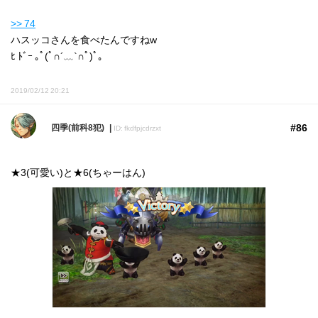
>> 74
ハスッコさんを食べたんですねw
ﾋ ﾄﾞｰ ｡ﾟ(ﾟ∩´﹏`∩ﾟ)ﾟ｡
2019/02/12 20:21
#86
四季(前科8犯)
ID: fkdfpjcdrzxt
★3(可愛い)と★6(ちゃーはん)