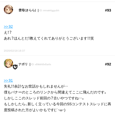
#93
雲母(きらら)
ID: rrrnwk4ggubh
>> 92
え！？
あれ？ほんとだ！教えてくれてありがとうございます！！笑
2020/02/18 18:37
#92
ナポリ
ID: v8ikkh8x6a4s
>> 91
失礼！！余計なお世話かもしれませんが…
僕もバナーのところのリンクから間違えてここに飛んだのです。
しかしここのスレッド前回の？古いやつですね…。
もしかしたら、新しく立っている今回のSSコンテストスレッドに再
度投稿された方がよいかもです(;´･ω･)