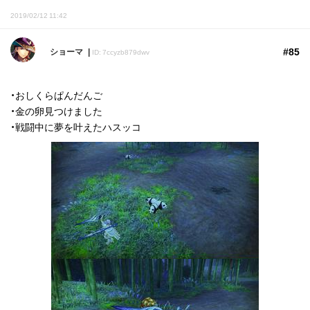
2019/02/12 11:42
#85
ショーマ
ID: 7ccyzb879dwv
・おしくらぱんだんご
・金の卵見つけました
・戦闘中に夢を叶えたハスッコ