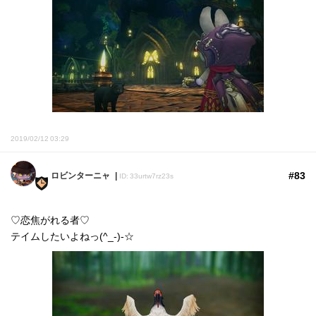
2019/02/12 03:29
#83
ロビンターニャ
ID: 33urtw7rz23s
♡恋焦がれる者♡
テイムしたいよねっ(^_-)-☆