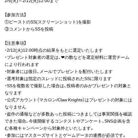
2/5(火)～2/12(火)12:00まで
【参加方法】
①ビーストのSS(スクリーンショット)を撮影
③コメントからSSを投稿
【注意事項】
・2/12(火)12:00時点の結果をもとに選定いたします
・プレゼント対象者の選定は、❤の数などを選定材料に運営チーム
により行われます
・対象者には後日、メールでプレゼントを配付いたします
・選考対象は指定のスレッドに投稿されたSSに限ります
・SSを複数名で撮影した場合は、投稿者のみがプレゼントの対象と
なります
・公式アカウント（マカロン/Claw Knights）はプレゼントの対象には
なりません
・盗作の通報などが多数あった投稿につきましては事実関係を確認
できた場合、今後開催するコンテストやアンケート、SNS企画を含
む各種キャンペーンから対象外といたします。
・参加にはマスターズサイトとゲームデータの連携が必須です。