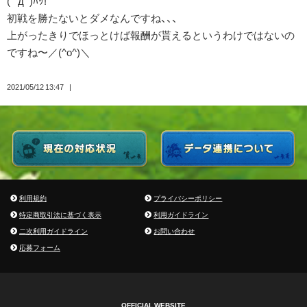
( ﾟдﾟ)ﾊｯ!
初戦を勝たないとダメなんですね、、、
上がったきりでほっとけば報酬が貰えるというわけではないの
ですね〜／(^o^)＼
2021/05/12 13:47
利用規約
プライバシーポリシー
特定商取引法に基づく表示
利用ガイドライン
二次利用ガイドライン
お問い合わせ
応募フォーム
OFFICIAL WEBSITE