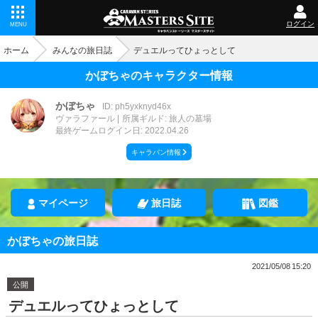
ログイン
MENU
ホーム
みんなの旅日誌
デュエルってひょっとして
かぼちゃのキャラクター情報
かぼちゃ
ID: ph5yxknyd46x
ヴァラファール
所属ギルド: 旅人の墓場
最終ゲームログイン日: 2022.04.26
キャラバン情報
マイページ
旅日誌
図鑑
かぼちゃの旅日誌
2021/05/08 15:20
公開
デュエルってひょっとして