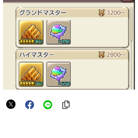
か
ぼ
ち
ゃ