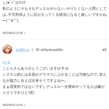
し(●ﾟｪﾟ))ｺｸｺｸ
私のようにそもそもデュエルやらない、やりたくない人間として
は、不労所得ように石が入ってくる状況になると嬉しいですかね
ー(￣∀￣)
2021/05/12 13:39
かぼちゃ
ID: ph5yxknyd46x
7
>> 3
ことらさんありがとうございます(о´∀`о)
システム的には全員がグラマスに上がることは可能なので、皆ん
なが協力し合えば出来そうですよね〜。
まぁ現実的ではないですしデュエル一生懸命やってる人は嫌が
りそうですけど（笑）
2021/05/12 13:42