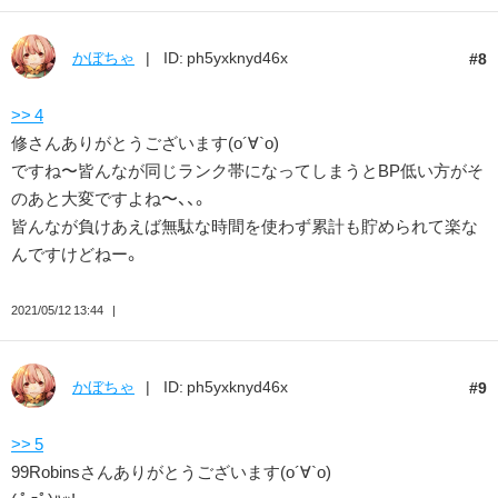
かぼちゃ
ID: ph5yxknyd46x
8
>> 4
修さんありがとうございます(о´∀`о)
ですね〜皆んなが同じランク帯になってしまうとBP低い方がそ
のあと大変ですよね〜、、。
皆んなが負けあえば無駄な時間を使わず累計も貯められて楽な
んですけどねー。
2021/05/12 13:44
かぼちゃ
ID: ph5yxknyd46x
9
>> 5
99Robinsさんありがとうございます(о´∀`о)