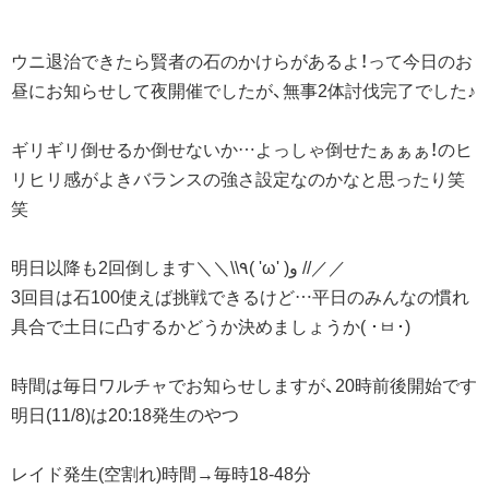
ウニ退治できたら賢者の石のかけらがあるよ！って今日のお
昼にお知らせして夜開催でしたが、無事2体討伐完了でした♪
ギリギリ倒せるか倒せないか…よっしゃ倒せたぁぁぁ！のヒ
リヒリ感がよきバランスの強さ設定なのかなと思ったり笑
笑
明日以降も2回倒します＼＼\\٩( 'ω' )و //／／
3回目は石100使えば挑戦できるけど…平日のみんなの慣れ
具合で土日に凸するかどうか決めましょうか( ･ㅂ･)
時間は毎日ワルチャでお知らせしますが、20時前後開始です
明日(11/8)は20:18発生のやつ
レイド発生(空割れ)時間→毎時18-48分