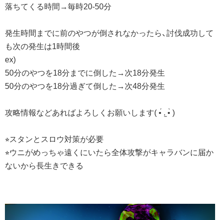
落ちてくる時間→毎時20-50分
発生時間までに前のやつが倒されなかったら、討伐成功して
も次の発生は1時間後
ex)
50分のやつを18分までに倒した→次18分発生
50分のやつを18分過ぎて倒した→次48分発生
攻略情報などあればよろしくお願いします( •́ .̫ •̀ )
⭐︎スタンとスロウ対策が必要
⭐︎ウニがめっちゃ遠くにいたら全体攻撃がキャラバンに届か
ないから長生きできる