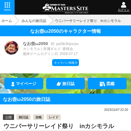
ログイン
MENU
ホーム
みんなの旅日誌
ウニバーサリーレイド祭り inカシモラル
なお壺ω2050のキャラクター情報
なお壺ω2050
ID: pa5tb3hpvcpv
カシモラル
所属ギルド: 夜桜会
最終ゲームログイン日: 2026.07.17
キャラバン情報
マイページ
旅日誌
図鑑
なお壺ω2050の旅日誌
2023/11/07 22:20
公開
雑日誌
攻略
レイド
ウニバーサリーレイド祭り inカシモラル