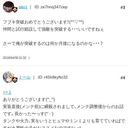
alect
ID: ze7hnq347cep
3
フブキ突破おめでとうございます！(*^▽^*)
仲間と試行錯誤して強敵を突破する・・・いいですねぇ
さーて俺が突破するのは何か月後になるのかな・・・？
2018/04/30 11:32
トール
ID: r45h8kyftn32
4
>> 1
ありがとうございます(^_^)
実装直後(メンテ前)に瞬殺されまして、メンテ調整後からのお話
です。長かった〜っす(*´-`)
タンクや火力、実をいうとヒュマやミンミよりも育てていればで
すが土属性の子がおススメなのです(u_u)