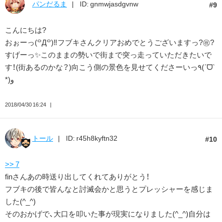
パンだるま
ID: gnmwjasdgvnw
9
こんにちは?
おぉーっ(꒪Д꒪)‼︎フブキさんクリアおめでとうございますっ?㊗️?
すげーっ✨このままの勢いで街まで突っ走っていただきたいで
す！(街あるのかな？)向こう側の景色を見せてくださーいっ٩(ˊᗜˋ
*)و
2018/04/30 16:24
トール
ID: r45h8kyftn32
10
>> 7
finさんあの時送り出してくれてありがとう！
フブキの後で皆んなと討滅会かと思うとプレッシャーを感じま
した(^_^)
そのおかげで、大口を叩いた事が現実になりました(^_^)自分は