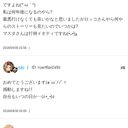
ですよね(*´ω｀*)
私は何年後になるのやら?
最悪行けなくても良いかなと思いましたがロッコさんやら何や
らのストーリーも見たいのでいつかは?
マスタさんは打倒イオティですね(•̀ᴗ•́)و
2018/04/30 15:56
kiki
ID: ruart6pi2a9z
8
おめでとうございます(๑´ω`ﾉﾉﾞ✧
感動しますね！！
自分もいつの日か…(ง •̀_•́)ง
2018/04/30 16:05