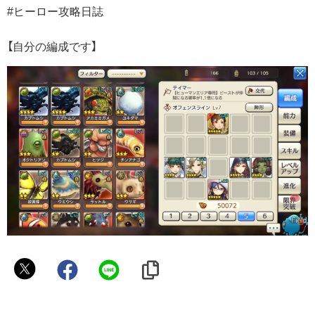
#ヒーロー攻略日誌
【自分の編成です】
ト
ー
ル