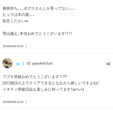
挑発持ち、、、ボグスさんしか育ってない、、、
ヒュマは木の盾、、、
助言くださいw
雪山越え、本当おめでとうございます！！！！
2018/04/30 10:34
ai.
ID: ypwvfehi3zid
2
フブキ突破おめでとうございます！！??
試行錯誤の上でクリアできるとなおさら嬉しいですよね！
イオティ突破日誌も楽しみに待ってます！(๑˃̵ᴗ˂̵)
2018/04/30 10:44