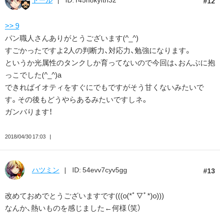
12
>> 9
パン職人さんありがとうございます(^_^)
すごかったですよ2人の判断力、対応力、勉強になります。
というか光属性のタンクしか育ってないので今回は、おんぶに抱
っこでした(^_^)a
できればイオティをすぐにでもですがそう甘くないみたいで
す。その後もどうやらあるみたいですしネ。
ガンバります！
2018/04/30 17:03
ハツミン
ID: 54evv7cyv5gg
13
改めておめでとうございますです(((o(*ﾟ▽ﾟ*)o)))
なんか、熱いものを感じました←何様（笑）