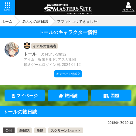
ログイン
MENU
ホーム
みんなの旅日誌
フブキヒョウできました！
トールのキャラクター情報
イアルの冒険者
トール
ID: r45h8kyftn32
アイム
所属ギルド: アスガル団
最終ゲームログイン日: 2024.02.12
キャラバン情報
マイページ
旅日誌
図鑑
トールの旅日誌
2018/04/30 10:13
公開
雑日誌
攻略
スクリーンショット