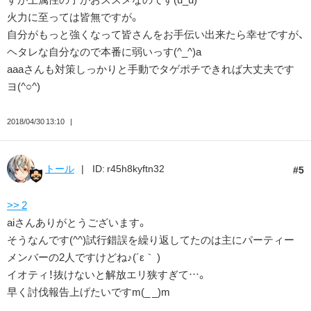
火力に至っては皆無ですが。
自分がもっと強くなって皆さんをお手伝い出来たら幸せですが、
ヘタレな自分なので本番に弱いっす(^_^)a
aaaさんも対策しっかりと手動でタゲポチできれば大丈夫です
ヨ(^○^)
2018/04/30 13:10
トール
ID: r45h8kyftn32
5
>> 2
aiさんありがとうございます。
そうなんです(^^)試行錯誤を繰り返してたのは主にパーティー
メンバーの2人ですけどね♪(´ε｀ )
イオティ！抜けないと解放エリ狭すぎて…。
早く討伐報告上げたいですm(_ _)m