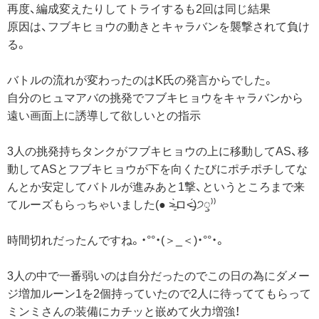
再度、編成変えたりしてトライするも2回は同じ結果
原因は、フブキヒョウの動きとキャラバンを襲撃されて負け
る。
バトルの流れが変わったのはK氏の発言からでした。
自分のヒュマアバの挑発でフブキヒョウをキャラバンから
遠い画面上に誘導して欲しいとの指示
3人の挑発持ちタンクがフブキヒョウの上に移動してAS、移
動してASとフブキヒョウが下を向くたびにポチポチしてな
んとか安定してバトルが進みあと1撃、というところまで来
てルーズもらっちゃいました(● ˃̶͈̀ロ˂̶͈́)੭ꠥ⁾⁾
時間切れだったんですね。・°°・(＞_＜)・°°・。
3人の中で一番弱いのは自分だったのでこの日の為にダメー
ジ増加ルーン1を2個持っていたので2人に待っててもらって
ミンミさんの装備にカチッと嵌めて火力増強！