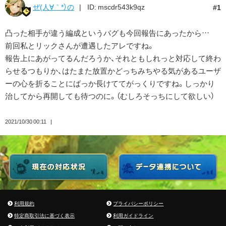
ぜ(人∀｀*）の
ID: mscdr543k9qz
1
凸った相手が違う編成というバグも今回報告にあったから…
前回私とリックさんが遭遇したアレですね。
報告上にあがってるんだろうか、それともしれっと対応して終わ
らせるつもりか、はたまた放置かどっちみちやる気があるユーザ
ーの心を折ることにばっか長けててがっくりですね。しっかり
治してから再開しても待つのに。（むしろそっちにして欲しい）
2021/10/30 00:11
利用規約
プライバシーポリシー
特定商取引法に基づく表示
利用ガイドライン