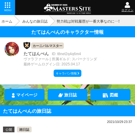
ログイン
MENU
ホーム
みんなの旅日誌
勢力戦は対戦履歴が一番大事なのに…！
たてはんぺんのキャラクター情報
カーニバルマスター
たてはんぺん
ID: t8net2q4q6m4
ヴァラファール
所属ギルド: スパークリンダ
最終ゲームログイン日: 2025.04.17
キャラバン情報
マイページ
旅日誌
図鑑
たてはんぺんの旅日誌
2021/10/29 23:37
公開
雑日誌