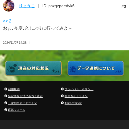
りょうこ
ID: psxqzpaedvk6
3
>> 2
おぉ、今度、久しぶりに行ってみよ～
2024/11/07 14:36
利用規約
プライバシーポリシー
特定商取引法に基づく表示
利用ガイドライン
二次利用ガイドライン
お問い合わせ
応募フォーム