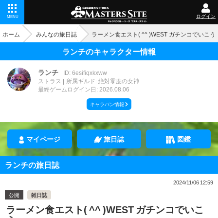
ログイン
MENU
ホーム
みんなの旅日誌
ラーメン食エスト( ^^ )WEST ガチンコでいこう
ランチのキャラクター情報
ランチ
ID: 6esifiqxkxww
ストラス
所属ギルド: 絶対零度の女神
最終ゲームログイン日: 2026.08.06
キャラバン情報
マイページ
旅日誌
図鑑
ランチの旅日誌
2024/11/06 12:59
公開
雑日誌
ラーメン食エスト( ^^ )WEST ガチンコでいこ