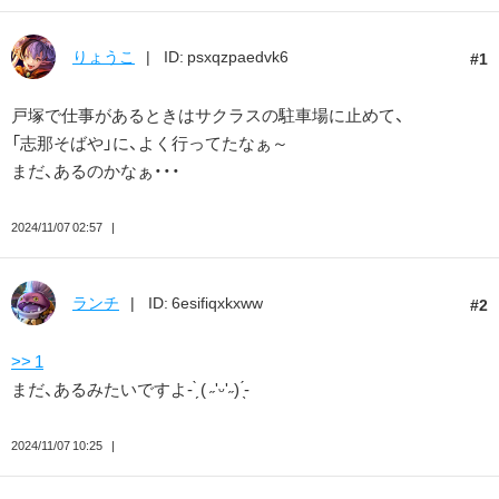
りょうこ
ID: psxqzpaedvk6
1
戸塚で仕事があるときはサクラスの駐車場に止めて、
「志那そばや」に、よく行ってたなぁ～
まだ、あるのかなぁ・・・
2024/11/07 02:57
ランチ
ID: 6esifiqxkxww
2
>> 1
まだ、あるみたいですよ- ̗̀ ( ˶'ᵕ'˶) ̖́-
2024/11/07 10:25