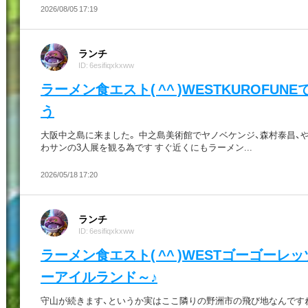
2026/08/05 17:19
ランチ
ID: 6esifiqxkxww
ラーメン食エスト( ^^ )WESTKUROFUN
う
大阪中之島に来ました。 中之島美術館でヤノベケンジ、森村泰昌、
わサンの3人展を観る為です すぐ近くにもラーメン...
2026/05/18 17:20
ランチ
ID: 6esifiqxkxww
ラーメン食エスト( ^^ )WESTゴーゴーレ
ーアイルランド～♪
守山が続きます、というか実はここ隣りの野洲市の飛び地なんです