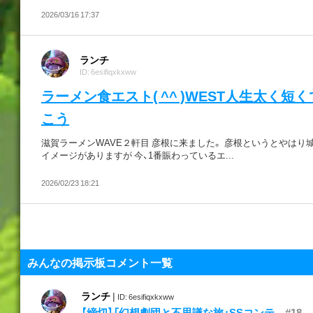
2026/03/16 17:37
ランチ
ID: 6esifiqxkxww
ラーメン食エスト( ^^ )WEST人生太く短
こう
滋賀ラーメンWAVE２軒目 彦根に来ました。 彦根というとやはり
イメージがありますが 今、1番賑わっているエ...
2026/02/23 18:21
みんなの掲示板コメント一覧
ランチ
|
ID: 6esifiqxkxww
【締切】「幻想劇団と不思議な旅」SSコンテ...
#18