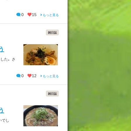
0
15
もっと見る
雑日誌
う
した。 さ
0
12
もっと見る
雑日誌
う
いでし