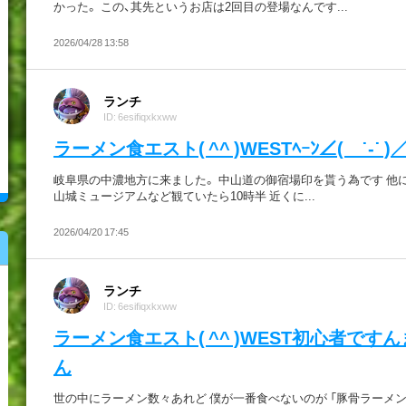
かった。 この、其先というお店は2回目の登場なんです...
2026/04/28 13:58
ランチ
ID: 6esifiqxkxww
ラーメン食エスト( ^^ )WESTﾍｰﾝ∠( ˙-˙ )／
岐阜県の中濃地方に来ました。 中山道の御宿場印を貰う為です 他
山城ミュージアムなど観ていたら10時半 近くに...
2026/04/20 17:45
ランチ
ID: 6esifiqxkxww
ラーメン食エスト( ^^ )WEST初心者です
ん
世の中にラーメン数々あれど 僕が一番食べないのが 「豚骨ラーメン