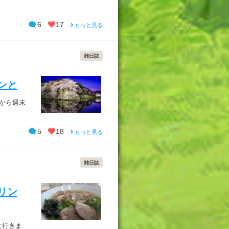
6
17
もっと見る
雑日誌
メンと
から週末
5
18
もっと見る
雑日誌
クリン
に行きま