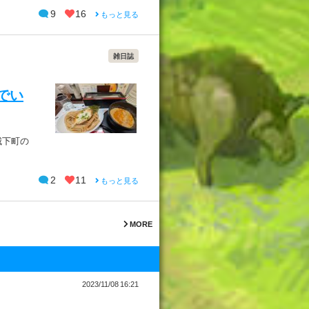
9
16
もっと見る
雑日誌
くでい
城下町の
2
11
もっと見る
MORE
2023/11/08 16:21