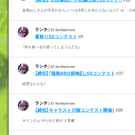
金塊おじさんが不在だから、いつも6等しか当たらないんだ(´･ω･｀)ｼｮﾎﾞ
ランチ
|
ID: 6esifiqxkxww
夏祭りSSコンテスト
#9
『何を食べるか迷ってしまうんだな』
ランチ
|
ID: 6esifiqxkxww
【締切】「猿島BBQ探検記」SSコンテスト
#37
絶景なんだな！
ランチ
|
ID: 6esifiqxkxww
【締切】キャラスト川柳コンテスト開催！
#59
キリンさん やられた姿が 人形劇