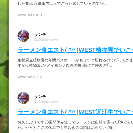
した🌸🚴 京都市内は人でごった返しているので 宇...
2026/03/30 18:01
ランチ
ID: 6esifiqxkxww
ラーメン食エスト( ^^ )WEST植物園でいこ
京都府立植物園の年間パスポートがもうすぐ切れるので行ってきま
すがは植物園、ソメイヨシノ以外の桜、特に早咲きの「...
2026/03/23 17:58
ランチ
ID: 6esifiqxkxww
ラーメン食エスト( ^^ )WEST近江牛でいこ
お久しぶりです、3週間休み無しでラーメンは出張で寄ったPAぐら
た。 やっとこさの休みでも早起きの習慣は治らない、前...