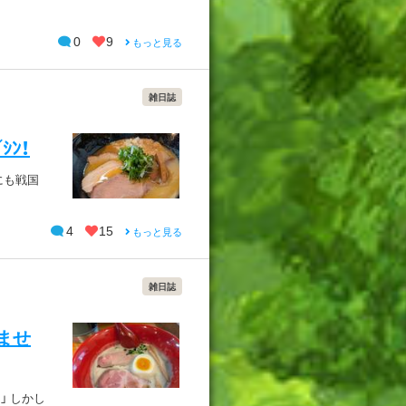
0
9
もっと見る
雑日誌
ｼﾝ！
にも戦国
4
15
もっと見る
雑日誌
んませ
」 しかし