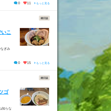
0
11
もっと見る
雑日誌
Eでいこ
やなぎみ
0
15
もっと見る
雑日誌
ッツゴ
ね知らな