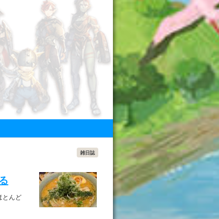
雑日誌
する
ほとんど