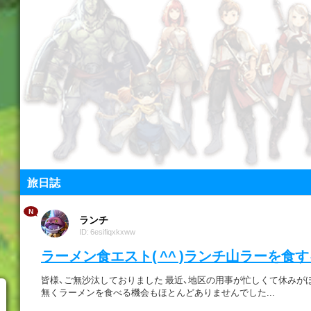
旅日誌
N
ランチ
ID: 6esifiqxkxww
ラーメン食エスト( ^^ )ランチ山ラーを食
皆様、ご無沙汰しておりました 最近、地区の用事が忙しくて休みが
無くラーメンを食べる機会もほとんどありませんでした...