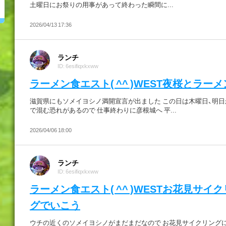
土曜日にお祭りの用事があって終わった瞬間に...
2026/04/13 17:36
ランチ
ID: 6esifiqxkxww
ラーメン食エスト( ^^ )WEST夜桜とラー
滋賀県にもソメイヨシノ満開宣言が出ました この日は木曜日、明日
で混む恐れがあるので 仕事終わりに彦根城へ 平...
2026/04/06 18:00
ランチ
ID: 6esifiqxkxww
ラーメン食エスト( ^^ )WESTお花見サイ
グでいこう
ウチの近くのソメイヨシノがまだまだなので お花見サイクリング