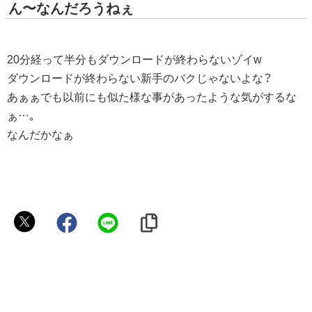
ん〜なんだろうねぇ
20分経って半分もダウンロードが終わらないゾイw
ダウンロードが終わらない新手のバクじゃないよな？
あぁぁでも以前にも似た様な事があったような気がするな
ぁ…｡
なんだかなぁ
害
人
二
十
面
相