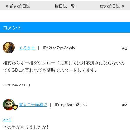
♡
前の旅日誌
旅日誌一覧
次の旅日誌
コメント
くろさま
ID: 2fse7gw3qy4x
1
相変わらず一括ダウンロードに関しては対応済みにならないの
で８GDLと言われても随時でスタートしてます、
2024/05/07 20:11
害人二十面相♡
ID: ryn6xmb2nczx
2
>> 1
その手がありましたか！