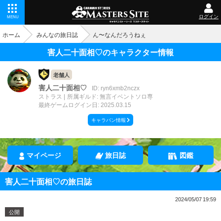
ログイン
MENU
ホーム
みんなの旅日誌
ん〜なんだろうねぇ
害人二十面相♡のキャラクター情報
老舗人
害人二十面相♡
ID: ryn6xmb2nczx
ストラス
所属ギルド: 無言イベントソロ専
最終ゲームログイン日: 2025.03.15
キャラバン情報
マイページ
旅日誌
図鑑
害人二十面相♡の旅日誌
2024/05/07 19:59
公開