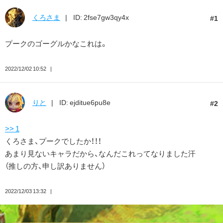
くろさま
ID: 2fse7gw3qy4x
1
プークのゴーグルかなこれは。
2022/12/02 10:52
りと
ID: ejditue6pu8e
2
>> 1
くろさま、プークでしたか！！！
あまり見ないキャラだから、なんだこれってなりました汗
（推しの方、申し訳ありません）
2022/12/03 13:32