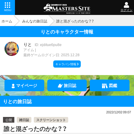
ログイン
MENU
ホーム
みんなの旅日誌
誰と混ざったのかな？？
りとのキャラクター情報
りと
ID: ejditue6pu8e
アイム
最終ゲームログイン日: 2025.12.28
キャラバン情報
マイページ
旅日誌
図鑑
りとの旅日誌
2022/12/02 09:07
公開
雑日誌
スクリーンショット
誰と混ざったのかな？？