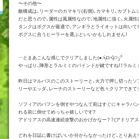
〜その他〜
敵構成は、リーダーのカマキリ(右側)、カマキリ、カブトム
だと思うので、属性は風属性なので、地属性に強く、火属性
タンクはボグスが最適で、アンギラとライオットは向いて
ボグスに合うヒーラーを選ぶといいかもしれません！
…とまあこんな感じでクリアしました(● ˃̶͈̀ロ˂̶͈́)੭ꠥ⁾⁾
やっぱり、陣形とラルミミのバインドが鍵ですね！！ラルミ
昨日はマルバスのこのストーリーと、火力で押し切ったソ
リーやエッダ、レーナのストーリーなど色々クリアできて
ソフィアのバフンを倒すやつなんて前はすぐにキャラバン
れる前に倒せてめっちゃ嬉しいです?
アドリアスの高速連続攻撃のおかげかなー？？(アドリアス
どれを日誌に書けばいいか分からなかったけど、とりあえ