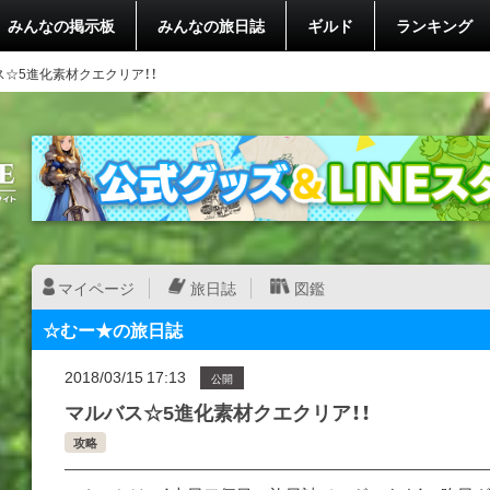
みんなの掲示板
みんなの旅日誌
ギルド
ランキング
ス☆5進化素材クエクリア！！
マイページ
旅日誌
図鑑
☆むー★の旅日誌
2018/03/15 17:13
公開
マルバス☆5進化素材クエクリア！！
攻略