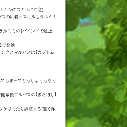
ブトムシのスキルに注意)
ルバスの広範囲スキルもラルミミ
】ラルミミの【バインドで足止
動】で発動
タンクとマルバスは【カブトム
れてしまってどうしようもなく
ば開幕後マルバスの【後ろ辺り】
度タゲ取ったり調整する(速く敵