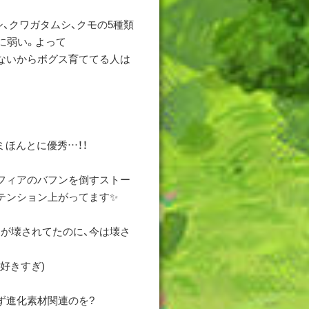
シ、クワガタムシ、クモの5種類
に弱い。よって
ないからボグス育ててる人は
ミほんとに優秀…！！
フィアのバフンを倒すストー
テンション上がってます✨
が壊されてたのに、今は壊さ
好きすぎ)
ず進化素材関連のを?