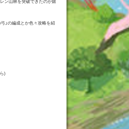
グレン山林を突破できたのが嬉
！
の弓」の編成とか色々攻略を紹
ら)