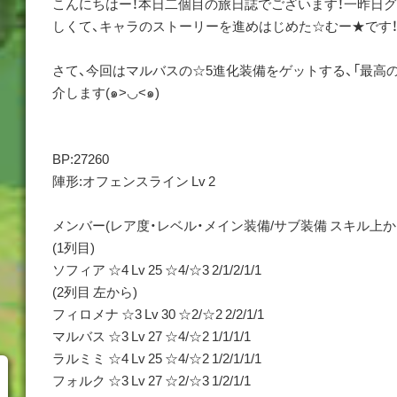
こんにちはー！本日二個目の旅日誌でございます！一昨日
しくて、キャラのストーリーを進めはじめた☆むー★です
さて、今回はマルバスの☆5進化装備をゲットする、「最高
介します(๑>◡<๑)
BP:27260
陣形:オフェンスライン Lv 2
メンバー(レア度・レベル・メイン装備/サブ装備 スキル上か
(1列目)
ソフィア ☆4 Lv 25 ☆4/☆3 2/1/2/1/1
(2列目 左から)
フィロメナ ☆3 Lv 30 ☆2/☆2 2/2/1/1
マルバス ☆3 Lv 27 ☆4/☆2 1/1/1/1
ラルミミ ☆4 Lv 25 ☆4/☆2 1/2/1/1/1
フォルク ☆3 Lv 27 ☆2/☆3 1/2/1/1