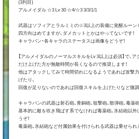
(3列目)
アルメイダル ☆3 Lv 30 ☆4/☆3 3/3/1/1
武器はソフィアとラルミミの☆3以上の装備に覚醒ルーンⅡ
四方向はめてますが、ダメカットとかはやってないです！
キャラバン・各キャラのステータスは画像をどうぞ！
【アルメイダルのノーマルスキルをLv 3以上は必須】で、
だけ上げた方が無敵時間が長くなるので推奨します！
他はアタックしてみて時間切れになるようであれば攻撃力
げたり、
回復が足りないのであれば回復スキルを上げたりなど微調
キャラバンの武器は射石砲、青銅砲、狙撃砲、散弾砲、毒薬砲
基本的に敵を吹き飛ばす系でなければ毒薬砲、氷結砲以外
うぞ！
毒薬砲、氷結砲など付属効果を付けられる武器は乗せられ