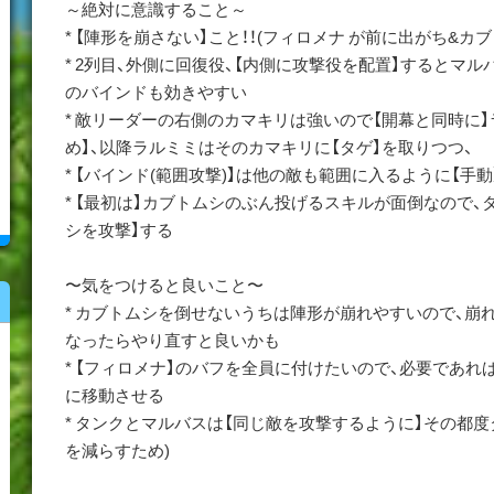
～絶対に意識すること～
* 【陣形を崩さない】こと！！(フィロメナ が前に出がち&カ
* 2列目、外側に回復役、【内側に攻撃役を配置】するとマ
のバインドも効きやすい
* 敵リーダーの右側のカマキリは強いので【開幕と同時に
め】、以降ラルミミはそのカマキリに【タゲ】を取りつつ、
* 【バインド(範囲攻撃)】は他の敵も範囲に入るように【手
* 【最初は】カブトムシのぶん投げるスキルが面倒なので、
シを攻撃】する
〜気をつけると良いこと〜
* カブトムシを倒せないうちは陣形が崩れやすいので、崩
なったらやり直すと良いかも
* 【フィロメナ】のバフを全員に付けたいので、必要であれ
に移動させる
* タンクとマルバスは【同じ敵を攻撃するように】その都
を減らすため)