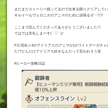
まだまだストーリー残ってるので出来る限りクリアしてい
ギルイベもヴェロニカのアニマのために頑張るぞ…！！?
ここまで読んでくださってありがとうございました！！
ではでは失礼しま〜す( ´ ▽ ` )ﾉ
P.S.現在☆4のアドリアスのアニマが(ホワイトデーガチャ
た！?どんだけアドリアス好きなんだって言われそう笑
#ヒーロー攻略日誌