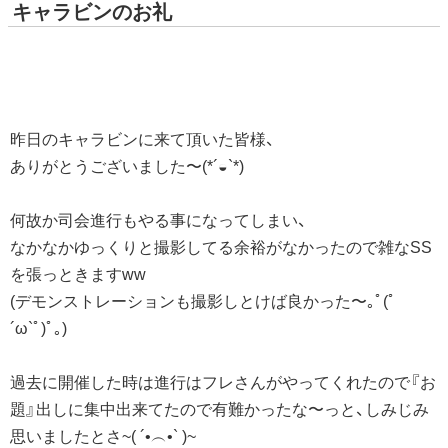
キャラビンのお礼
昨日のキャラビンに来て頂いた皆様、
ありがとうございました〜(*´◒`*)
何故か司会進行もやる事になってしまい、
なかなかゆっくりと撮影してる余裕がなかったので雑なSS
を張っときますww
(デモンストレーションも撮影しとけば良かった〜｡ﾟ(ﾟ
´ω`ﾟ)ﾟ｡)
過去に開催した時は進行はフレさんがやってくれたので『お
題』出しに集中出来てたので有難かったな〜っと、しみじみ
思いましたとさ~( ´•︵•` )~