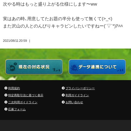
次やる時はもっと盛り上がる仕様にします〜ww
実はあの時、用意してたお題の半分も使って無くて(>_<)
また沢山の人とのんびりキャラビンしたいですねー(´▽`*)ｱﾊﾊ
2021/08/11 20:59
利用規約
プライバシーポリシー
特定商取引法に基づく表示
利用ガイドライン
二次利用ガイドライン
お問い合わせ
応募フォーム