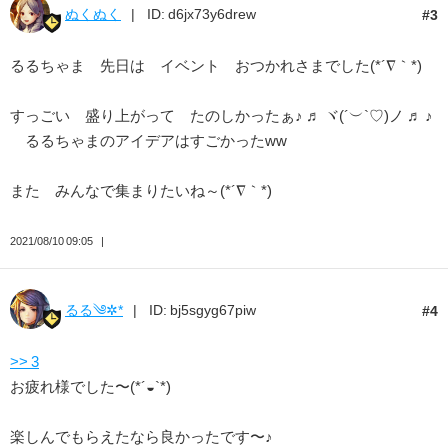
ぬくぬく
ID: d6jx73y6drew
3
るるちゃま 先日は イベント おつかれさまでした(*´∇｀*)
すっごい 盛り上がって たのしかったぁ♪ ♬ ヾ(´︶`♡)ノ ♬ ♪
るるちゃまのアイデアはすごかったww
また みんなで集まりたいね～(*´∇｀*)
2021/08/10 09:05
るる༄✲*
ID: bj5sgyg67piw
4
>> 3
お疲れ様でした〜(*´◒`*)
楽しんでもらえたなら良かったです〜♪