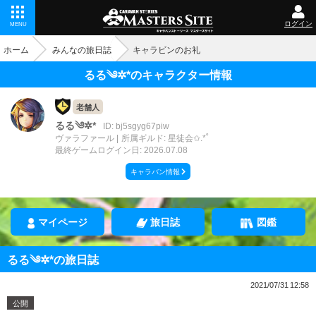
ログイン
MENU
ホーム
みんなの旅日誌
キャラビンのお礼
るる༄✲*のキャラクター情報
老舗人
るる༄✲*
ID: bj5sgyg67piw
ヴァラファール
所属ギルド: 星徒会✩.*˚
最終ゲームログイン日: 2026.07.08
キャラバン情報
マイページ
旅日誌
図鑑
るる༄✲*の旅日誌
2021/07/31 12:58
公開