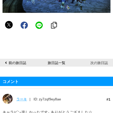
る
る
༄✲*
前の旅日誌
旅日誌一覧
次の旅日誌
コメント
ラーキ
ID: zy7zqf9ey8ae
1
キャラビン楽しかったです。ありがとうござました☆