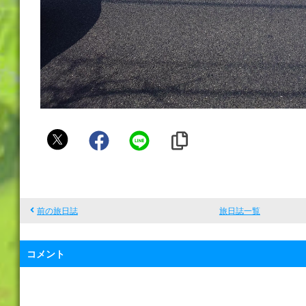
ラ
ン
チ
前の旅日誌
旅日誌一覧
コメント