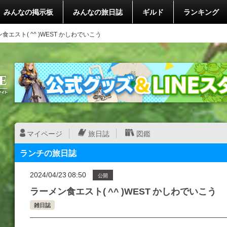
みんなの掲示板
みんなの旅日誌
ギルド
ランキング
食エスト( ^^ )WEST かしわでいこう
マイページ
旅日誌
図鑑
ランチの旅日誌
2024/04/23 08:50
公開
ラーメン食エスト( ^^ )WEST かしわでいこう
雑日誌