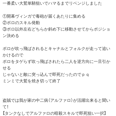
一番柔い大鷲単騎狙いでハマるまでリベンジしました
①開幕ヴィンガで毒砲が届くあたりに集める
②ポロのスキル発動
③ポロ以外左右どちらか斜め下に移動させてからポジショ
ン決める
ポロが吹っ飛ばされるとキャナルとフォルクが走って追い
かけるので
ポロをタゲらず吹っ飛ばされたら二人を逆方向に一旦引か
せる
じゃないと敵に突っ込んで即死だったのでｐｑ
ミンミで大鷲を焼き切って終了
盗賊では我が家の中二病（アルファロ）が活躍出来ると聞い
て！
【タンクなしでアルファロの暗殺スキルで即死狙い一択】