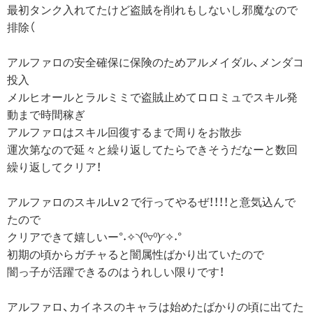
最初タンク入れてたけど盗賊を削れもしないし邪魔なので
排除（
アルファロの安全確保に保険のためアルメイダル、メンダコ
投入
メルヒオールとラルミミで盗賊止めてロロミュでスキル発
動まで時間稼ぎ
アルファロはスキル回復するまで周りをお散歩
運次第なので延々と繰り返してたらできそうだなーと数回
繰り返してクリア！
アルファロのスキルLv２で行ってやるぜ！！！！と意気込んで
たので
クリアできて嬉しいー°˖✧◝(⁰▿⁰)◜✧˖°
初期の頃からガチャると闇属性ばかり出ていたので
闇っ子が活躍できるのはうれしい限りです！
アルファロ、カイネスのキャラは始めたばかりの頃に出てた