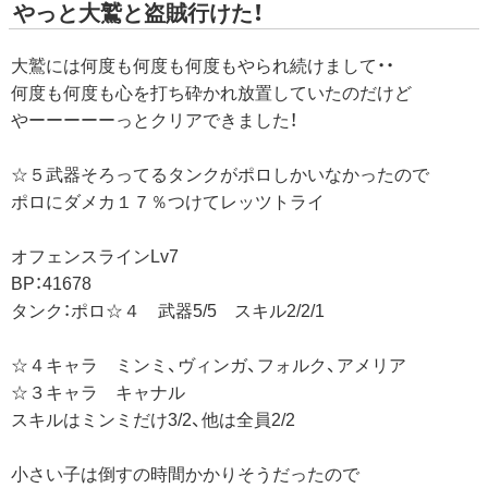
やっと大鷲と盗賊行けた！
大鷲には何度も何度も何度もやられ続けまして・・
何度も何度も心を打ち砕かれ放置していたのだけど
やーーーーーっとクリアできました！
☆５武器そろってるタンクがポロしかいなかったので
ポロにダメカ１７％つけてレッツトライ
オフェンスラインLv7
BP：41678
タンク：ポロ☆４ 武器5/5 スキル2/2/1
☆４キャラ ミンミ、ヴィンガ、フォルク、アメリア
☆３キャラ キャナル
スキルはミンミだけ3/2、他は全員2/2
小さい子は倒すの時間かかりそうだったので