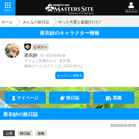
ログイン
MENU
ホーム
みんなの旅日誌
やっと大鷲と盗賊行けた！
亜衣紗のキャラクター情報
ビギナー
亜衣紗
ID: td2irbid6s9i
アイム
所属ギルド: 未所属
最終ゲームログイン日: 2024.08.12
キャラバン情報
マイページ
旅日誌
図鑑
亜衣紗の旅日誌
2018/10/15 03:05
公開
雑日誌
攻略