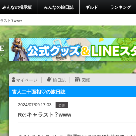
みんなの掲示板
みんなの旅日誌
ギルド
ランキング
ャラスト？www
マイページ
旅日誌
図鑑
害人二十面相♡の旅日誌
2024/07/09 17:03
公開
Re:キャラスト？www