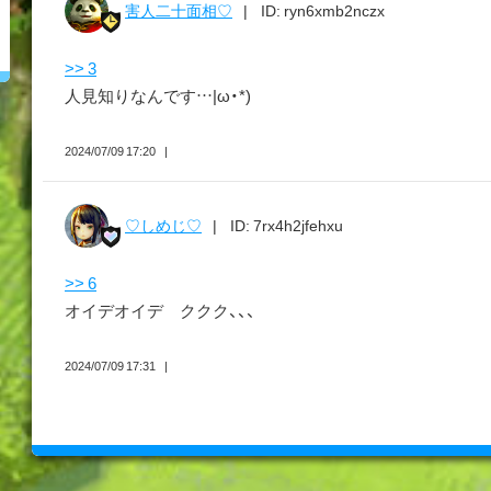
害人二十面相♡
ID: ryn6xmb2nczx
>> 3
人見知りなんです…|ω・*)
2024/07/09 17:20
♡しめじ♡
ID: 7rx4h2jfehxu
>> 6
オイデオイデ ククク、、、
2024/07/09 17:31