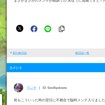
まさかまさかのメンテが順調で17:30までに短縮ですと？ナンデ
害
人
二
十
面
前の旅日誌
旅日誌一覧
相
♡
コメント
ランチ
ID: 6esifiqxkxww
前もこういった時の翌日に不都合で臨時メンテ入りましたよね(