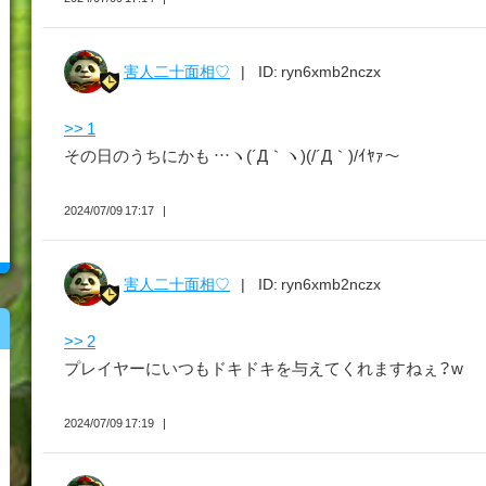
害人二十面相♡
ID: ryn6xmb2nczx
>> 1
その日のうちにかも …ヽ(´Д｀ヽ)(/´Д｀)/ｲﾔｧ～
2024/07/09 17:17
害人二十面相♡
ID: ryn6xmb2nczx
>> 2
プレイヤーにいつもドキドキを与えてくれますねぇ？w
2024/07/09 17:19