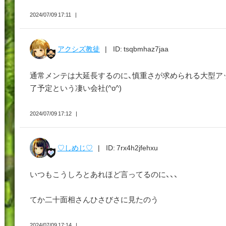
2024/07/09 17:11
アクシズ教徒
ID: tsqbmhaz7jaa
通常メンテは大延長するのに、慎重さが求められる大型ア
了予定という凄い会社(^o^)
2024/07/09 17:12
♡しめじ♡
ID: 7rx4h2jfehxu
いつもこうしろとあれほど言ってるのに、、、
てか二十面相さんひさびさに見たのう
2024/07/09 17:14