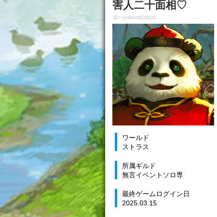
害人二十面相♡
ID: ryn6xmb2nczx
ワールド
ストラス
所属ギルド
無言イベントソロ専
最終ゲームログイン日
2025.03.15