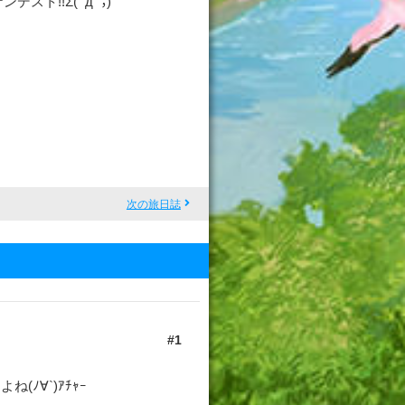
スト!!Σ(ﾟдﾟ；)
次の旅日誌
1
ﾉ∀`)ｱﾁｬｰ