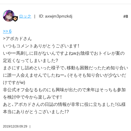
ロック
ID: axwjm3pmzkdj
8
>> 6
>アボカドさん
いつもコメントありがとうございます！
いやー馬刺しに目がないんですよねwお陰様でおトイレが案の
定近くなってしまいました?
まさにすし詰めといった様子で、移動も困難だったため知り合い
に誰一人会えませんでしたねー。(そもそも知り合いが少ないだ
けですがw)
非公式オフ会なるものにも興味が出たので来年はそっちも参加
を検討中で今から楽しみです！
あと、アボカドさんの日誌の情報が非常に役に立ちました！仏様
本当にありがとうございました！?
2019/12/26 09:29