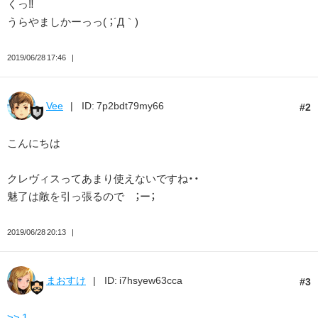
くっ‼️
うらやましかーっっ( ；´Д｀)
2019/06/28 17:46
Vee
ID: 7p2bdt79my66
2
こんにちは
クレヴィスってあまり使えないですね・・
魅了は敵を引っ張るので ；ー；
2019/06/28 20:13
まおすけ
ID: i7hsyew63cca
3
>> 1