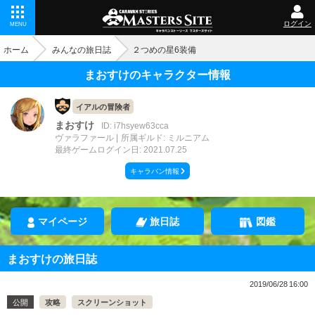
ログイン
MENU
ホーム
みんなの旅日誌
２つめの星6装備
まおすけのキャラクター情報
イアルの冒険者
まおすけ
ID: i7hsyew63cca
ヴァラファール
所属ギルド: ミルニアム
最終ゲームログイン日: 2021.07.25
キャラバン情報
マイページ
旅日誌
図鑑
まおすけの旅日誌
2019/06/28 16:00
公開
攻略
スクリーンショット