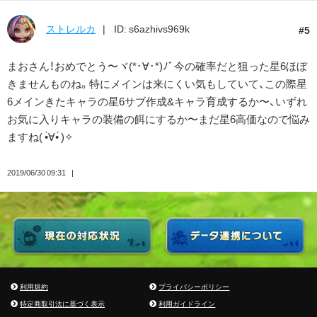
ストレルカ
ID: s6azhivs969k
5
まおさん！おめでとう〜ヾ(*･∀︎･*)ﾉﾞ今の確率だと狙った星6ほぼ
きませんものね。特にメインは来にくい気もしていて、この際星
6メインきたキャラの星6サブ作成&キャラ育成するか〜、いずれ
お気に入りキャラの装備の餌にするか〜まだ星6高価なので悩み
ますね( •̀∀︎•́ )✧︎
2019/06/30 09:31
利用規約
プライバシーポリシー
特定商取引法に基づく表示
利用ガイドライン