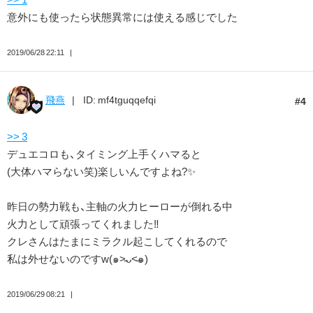
意外にも使ったら状態異常には使える感じでした
2019/06/28 22:11
飛燕
ID: mf4tguqqefqi
4
>> 3
デュエコロも、タイミング上手くハマると
(大体ハマらない笑)楽しいんですよね?✨
昨日の勢力戦も、主軸の火力ヒーローが倒れる中
火力として頑張ってくれました‼️
クレさんはたまにミラクル起こしてくれるので
私は外せないのですw(๑˃̵ᴗ˂̵๑)
2019/06/29 08:21