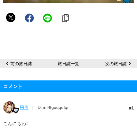
ま
お
す
け
前の旅日誌
旅日誌一覧
次の旅日誌
コメント
飛燕
ID: mf4tguqqefqi
1
こんにちわ！