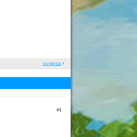
次の旅日誌
1