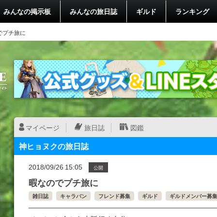
みんなの掲示板
みんなの旅日誌
ギルド
ランキング
でプチ旅に
マイページ
旅日誌
図鑑
神ヒョヌクの旅日誌
2018/09/26 15:05
公開
暇なのでプチ旅に
雑日誌
キャラバン
フレンド募集
ギルド
ギルドメンバー募