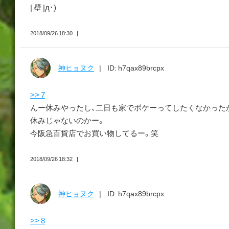
| 壁 |д･)
2018/09/26 18:30
神ヒョヌク
ID: h7qax89brcpx
>> 7
んー休みやったし、二日も家でボケーってしたくなかった
休みじゃないのかー。
今阪急百貨店でお買い物してるー。笑
2018/09/26 18:32
神ヒョヌク
ID: h7qax89brcpx
>> 8