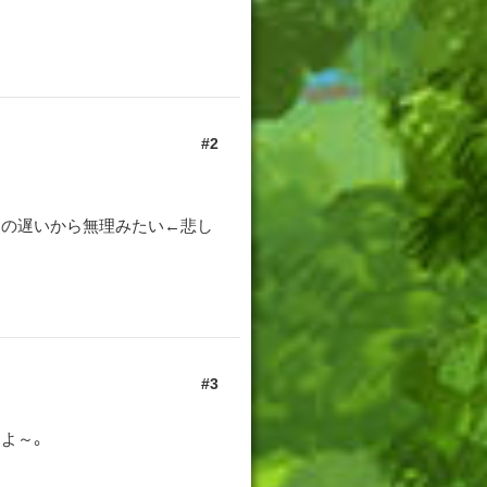
2
るの遅いから無理みたい←悲し
3
よ～。