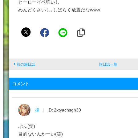
ヒーローイベ強いし
めんどくさいし、しばらく放置だなwww
神
ヒ
ョ
ヌ
ク
前の旅日誌
旅日誌一覧
コメント
律
ID: 2xtyachsgh39
ぶふ(笑)
目的ないんかーい(笑)