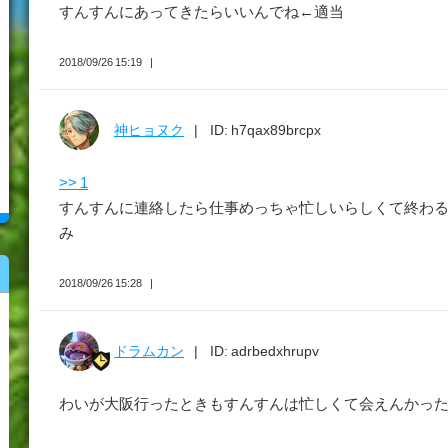
すんすんにあってきたらいいんでね←適当
2018/09/26 15:19
神ヒョヌク
ID: h7qax89brcpx
>> 1
すんすんに連絡したら仕事めっちゃ忙しいらしくて終わ
み
2018/09/26 15:28
ドラムカン
ID: adrbedxhrupv
わいが大阪行ったときもすんすんは忙しくて会えんかった