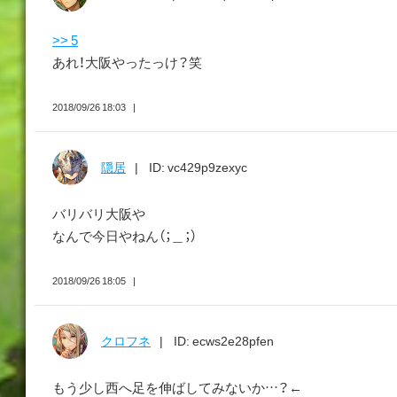
>> 5
あれ！大阪やったっけ？笑
2018/09/26 18:03
隠居
ID: vc429p9zexyc
バリバリ大阪や
なんで今日やねん（；＿；）
2018/09/26 18:05
クロフネ
ID: ecws2e28pfen
もう少し西へ足を伸ばしてみないか…？←