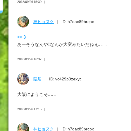
2018/09/26 15:39
神ヒョヌク
ID: h7qax89brcpx
>> 3
あーそうなんや！なんか大変みたいだねぇ。。。
2018/09/26 16:37
隠居
ID: vc429p9zexyc
大阪にようこそ。。。
2018/09/26 17:15
神ヒョヌク
ID: h7qax89brcpx