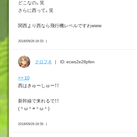
どこなの。笑
さらに西って。笑
関西より西なら飛行機レベルですわwww
2018/09/26 18:33
クロフネ
ID: ecws2e28pfen
>> 10
西はきゅーしゅー！！
新幹線で来れるで！！
(＾ω＾≡＾ω＾)
2018/09/26 18:35