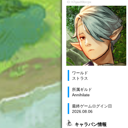
ID: h7qax89brcpx
ワールド
ストラス
所属ギルド
Annihilate
最終ゲームログイン日
2026.08.06
キャラバン情報