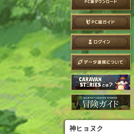
神ヒョヌク