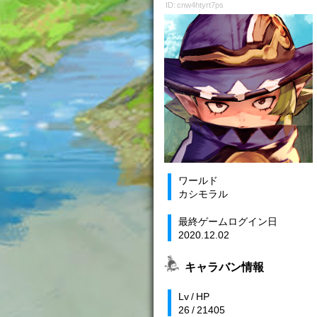
ID: cnw4htyrt7ps
ワールド
カシモラル
最終ゲームログイン日
2020.12.02
キャラバン情報
Lv / HP
26 / 21405