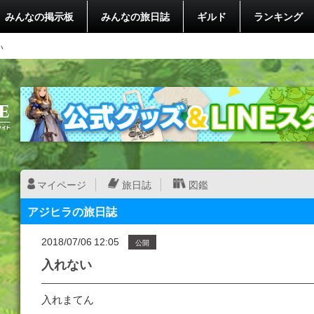
みんなの掲示板
みんなの旅日誌
ギルド
ランキング
い
マイページ
旅日誌
図鑑
アジヒラの旅日誌
2018/07/06 12:05
公開
入れない
入れまてん