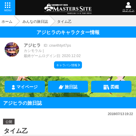
ログイン
MENU
ホーム
みんなの旅日誌
タイム乙
アジヒラのキャラクター情報
アジヒラ
ID: cnw4htyrt7ps
カシモラル
最終ゲームログイン日: 2020.12.02
キャラバン情報
マイページ
旅日誌
図鑑
アジヒラの旅日誌
2018/07/13 19:22
公開
タイム乙