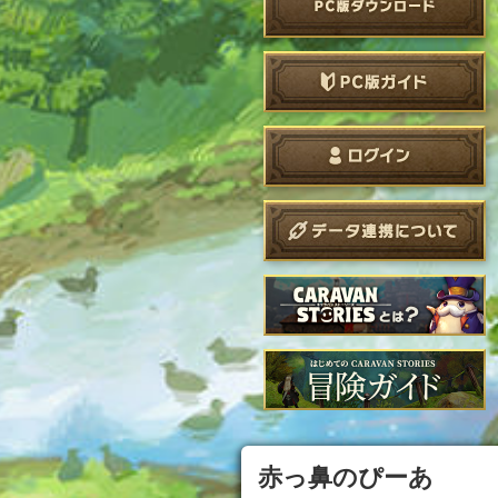
赤っ鼻のぴーあ