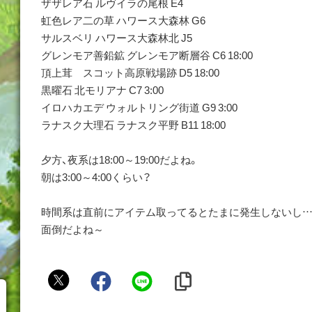
ザザレア石 ルヴイラの尾根 E4
虹色レア二の草 ハワース大森林 G6
サルスベリ ハワース大森林北 J5
グレンモア善鉛鉱 グレンモア断層谷 C6 18:00
頂上茸 スコット高原戦場跡 D5 18:00
黒曜石 北モリアナ C7 3:00
イロハカエデ ウォルトリング街道 G9 3:00
ラナスク大理石 ラナスク平野 B11 18:00
夕方、夜系は18:00～19:00だよね。
朝は3:00～4:00くらい？
時間系は直前にアイテム取ってるとたまに発生しないし
面倒だよね～
赤
っ
鼻