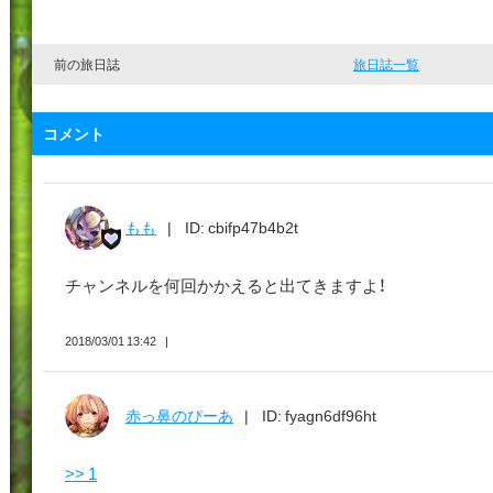
の
ぴ
前の旅日誌
旅日誌一覧
ー
あ
コメント
もも
ID: cbifp47b4b2t
チャンネルを何回かかえると出てきますよ！
2018/03/01 13:42
赤っ鼻のぴーあ
ID: fyagn6df96ht
>> 1