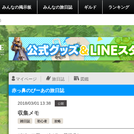
みんなの掲示板
みんなの旅日誌
ギルド
ランキング
モ
マイページ
旅日誌
図鑑
赤っ鼻のぴーあの旅日誌
2018/03/01 13:38
公開
収集メモ
雑日誌
初心者
攻略