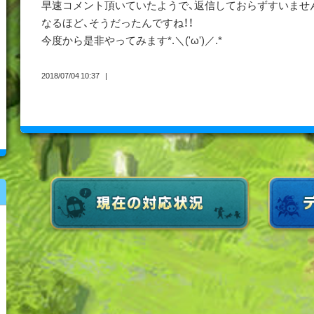
早速コメント頂いていたようで、返信しておらずすいませんﾟ(ﾟ
なるほど、そうだったんですね！！
今度から是非やってみます*.＼('ω')／.*
2018/07/04 10:37