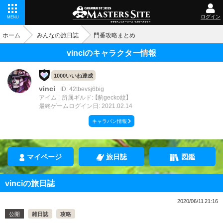
ログイン
MENU
ホーム
みんなの旅日誌
門番攻略まとめ
vinciのキャラクター情報
1000いいね達成
vinci
ID: 42tbevsj6big
アイム
所属ギルド: 【豹gecko紋】
最終ゲームログイン日: 2021.02.14
キャラバン情報
マイページ
旅日誌
図鑑
vinciの旅日誌
2020/06/11 21:16
公開
雑日誌
攻略