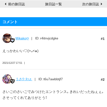
前の旅日誌
旅日誌一覧
次の旅日誌
コメント
Mikakoღ
ID: r4itnvjcdgke
1
えっかわいい♡(>ᴗ<๑)
2021/12/27 17:51
うさﾘｰﾇｯ♬
ID: t6u7awbbtjf7
2
さいごのさいごでみつけたエントランス。きれいだったねぇぇ。
さそってくれてありがとう！