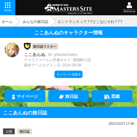
ログイン
MENU
ホーム
みんなの旅日誌
エントランスって？？どこなにそれ？？？
ここあんぬのキャラクター情報
旅日誌マスター
ここあんぬ
ID: g58urk45dkhz
ヴァラファール
所属ギルド: 飛翔騎士団
最終ゲームログイン日: 2024.08.08
キャラバン情報
マイページ
旅日誌
図鑑
ここあんぬの旅日誌
2021/12/27 17:49
公開
雑日誌