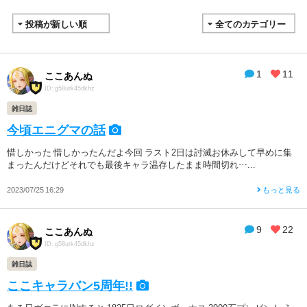
1
11
ここあんぬ
ID: g58urk45dkhz
雑日誌
今頃エニグマの話
惜しかった 惜しかったんだよ今回 ラスト2日は討滅お休みして早めに集
まったんだけどそれでも最後キャラ温存したまま時間切れ…...
2023/07/25 16:29
もっと見る
9
22
ここあんぬ
ID: g58urk45dkhz
雑日誌
ここキャラバン5周年!!