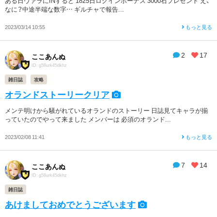
ある日ヴァラにINすると 1825日ログインボーナス 3000石プレゼント え、
なに？中途半端な数字… ギルチャで報告...
2023/03/14 10:55
もっと見る
2
17
ここあんぬ
ID: g58urk45dkhz
雑日誌
攻略
オランドストーリークリア
メンテ明けから騒がれているオランドのストーリー 日誌見てキャラが揃
っていたのでやって来ました メンバーは 必須のオランド...
2023/02/08 11:41
もっと見る
7
14
ここあんぬ
ID: g58urk45dkhz
雑日誌
あけましておめでとうございます