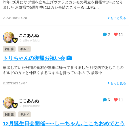
昨年は6月にサブ垢を立ち上げヴァラとカシモの両立を目指す1年となり
ました お陰様で5周年中にはカシモ鯖ここりーぬはBP2...
2023/01/03 14:20
もっと見る
2
11
ここあんぬ
ID: g58urk45dkhz
雑日誌
ギルド
トリちゃんの復帰お祝い会
家出していた飛翔の食材が無事に帰って参りました 社交的であちこちの
ギルドの方々と仲良くするスキルを持っているので、放浪中...
2022/12/21 19:07
もっと見る
6
11
ここあんぬ
ID: g58urk45dkhz
雑日誌
ギルド
12月誕生日会開催~~~しーちゃん、ここちおめでとう