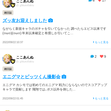
6
17
ここあんぬ
ID: g58urk45dkhz
雑日誌
ズッ友お迎えしました
ながらく新規キャラのガチャを引いてなかった 調べたらエビス以来です
(⊙ω⊙)(⊙ω⊙) 年末以来確定と有償しか引いてこ...
2022/09/22 10:37
もっと見る
2
9
ここあんぬ
ID: g58urk45dkhz
雑日誌
エニグマとピッツくん撮影会
エニグマ カシモでは初めてのエニグマ 戦力にならないのでスコアアップ
キャラで貢献します 飛翔では、ボス以外を倒した...
2022/09/22 01:45
もっと見る