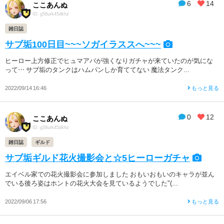
6
14
ここあんぬ
ID: g58urk45dkhz
雑日誌
サブ垢100日目~~~ソガイラススへ~~~
ヒーロー上方修正でヒュマアバが強くなりガチャが来ていたのが気にな
って… サブ垢のタンクはハムパンしか育ててない 魔法タンク...
2022/09/14 16:46
もっと見る
0
12
ここあんぬ
ID: g58urk45dkhz
雑日誌
ギルド
サブ垢ギルド花火撮影会と☆5ヒーローガチャ
エイベル家での花火撮影会に参加しました おもいおもいのキャラが並ん
でいる後ろ姿はホントの花火大会を見ているようでした"(...
2022/09/06 17:56
もっと見る