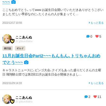
~~~
ここちおめでとう、ってwww お誕生日会開いていただきありがとうござい
ました 忙しい季節なのに、たくさんの人が集まってく...
2022/12/17 10:55
もっと見る
0
5
ここあんぬ
ID: g58urk45dkhz
雑日誌
ギルド
11月お誕生日会Part2~~~もんもん、トリちゃんおめ
でとう~~~
キャラストニュースに、ビンゴ大会、クイズもあった盛りだくさんの土曜
日 飛翔騎士団では第2回11月お誕生日会が開催されまし...
2022/11/29 14:33
もっと見る
2
11
ここあんぬ
ID: g58urk45dkhz