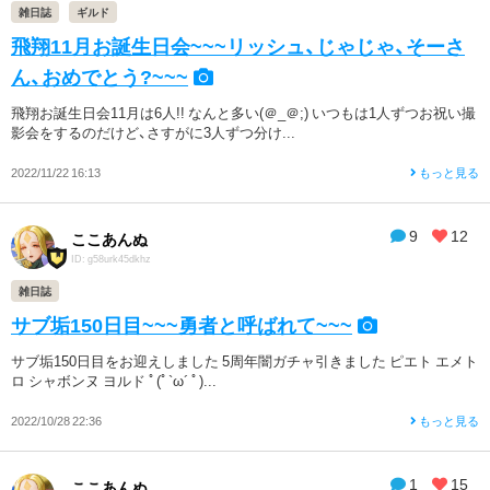
雑日誌
ギルド
飛翔11月お誕生日会~~~リッシュ、じゃじゃ、そーさ
ん、おめでとう?~~~
飛翔お誕生日会11月は6人!! なんと多い(＠_＠;) いつもは1人ずつお祝い撮
影会をするのだけど、さすがに3人ずつ分け...
2022/11/22 16:13
もっと見る
9
12
ここあんぬ
ID: g58urk45dkhz
雑日誌
サブ垢150日目~~~勇者と呼ばれて~~~
サブ垢150日目をお迎えしました 5周年闇ガチャ引きました ピエト エメト
ロ シャボンヌ ヨルド ﾟ(ﾟ`ω´ ﾟ)...
2022/10/28 22:36
もっと見る
1
15
ここあんぬ