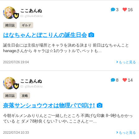
3
16
ここあんぬ
ID: g58urk45dkhz
雑日誌
ギルド
はなちゃんとぽこりんの誕生日会
誕生日会には主役が場所とキャラを決める決まり 前日はなちゃんこと
hanageさんから キャラは☆1のラットルで、ペットも...
2022/07/26 19:04
もっと見る
8
14
ここあんぬ
ID: g58urk45dkhz
雑日誌
攻略
奈落サンショウウオは物理パで叩け！
今朝ギルメンみりりんとご一緒したところ 不満げな印象 8~9秒もかかっ
ている と ダメ？8秒良くない？ いや、ここさんと一...
2022/07/24 10:33
もっと見る