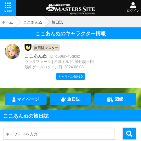
ログイン
MENU
ホーム
ここあんぬ
旅日誌
ここあんぬのキャラクター情報
旅日誌マスター
ここあんぬ
ID: g58urk45dkhz
ヴァラファール
所属ギルド: 飛翔騎士団
最終ゲームログイン日: 2024.08.08
キャラバン情報
マイページ
旅日誌
図鑑
ここあんぬの旅日誌