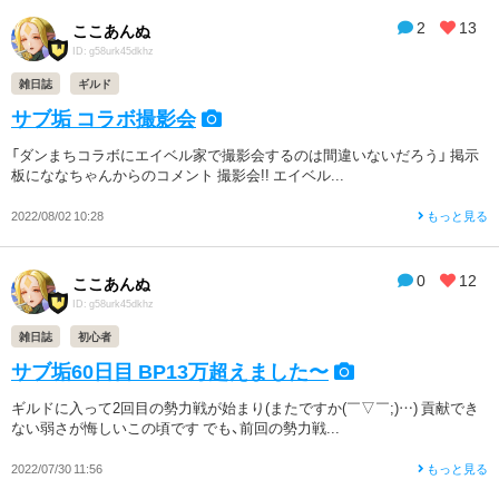
2
13
ここあんぬ
ID: g58urk45dkhz
雑日誌
ギルド
サブ垢 コラボ撮影会
「ダンまちコラボにエイベル家で撮影会するのは間違いないだろう」 掲示
板にななちゃんからのコメント 撮影会!! エイベル...
2022/08/02 10:28
もっと見る
0
12
ここあんぬ
ID: g58urk45dkhz
雑日誌
初心者
サブ垢60日目 BP13万超えました〜
ギルドに入って2回目の勢力戦が始まり(またですか(￣▽￣;)…) 貢献でき
ない弱さが悔しいこの頃です でも、前回の勢力戦...
2022/07/30 11:56
もっと見る