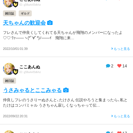
ID: g58urk45dkhz
雑日誌
ギルド
天ちゃんの歓迎会
フレさんで仲良くしてくれてる天ちゃんが飛翔のメンバーになったよ
♡♡ ﾜｧ───ヽ(*ﾟ∀ﾟ*)ﾉ───ｲ 飛翔に来...
2022/10/01 01:39
もっと見る
2
14
ここあんぬ
ID: g58urk45dkhz
雑日誌
うさみゃるとここみゃる
仲良しフレのうさりーぬさんと、たけさん 伝説やろうと集まったら、私と
たけはコンバミャル うさちゃん寂しくなっちゃって伝...
2022/09/22 20:31
もっと見る