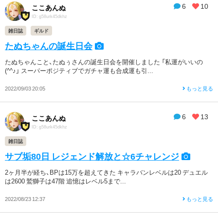
6
10
ここあんぬ
ID: g58urk45dkhz
雑日誌
ギルド
たぬちゃんの誕生日会
たぬちゃんこと、たぬぅさんの誕生日会を開催しました 「私運がいいの
(^^♪」 スーパーポジティブでガチャ運も合成運も引...
2022/09/03 20:05
もっと見る
6
13
ここあんぬ
ID: g58urk45dkhz
雑日誌
サブ垢80日 レジェンド解放と☆6チャレンジ
2ヶ月半が経ち、BPは15万を超えてきた キャラバンレベルは20 デュエル
は2600 鷲獅子は47階 追憶はレベル5まで...
2022/08/23 12:37
もっと見る