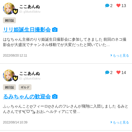
2
13
ここあんぬ
ID: g58urk45dkhz
雑日誌
リリ姫誕生日撮影会
はなちゃん主催のりり姫誕生日撮影会に参加してきました 前回のネコ撮
影会が大盛況でチャンネル移動でが大変だったと聞いていた...
2022/08/20 12:11
もっと見る
2
14
ここあんぬ
ID: g58urk45dkhz
雑日誌
ギルド
るみちゃんの歓迎会
ふぃちゃんことღフィーロღさんのフレさんが飛翔に入団しました るみと
んさんです٩(ˊᗜˋ*)و おお、ヘルティアにて登...
2022/08/14 10:39
もっと見る