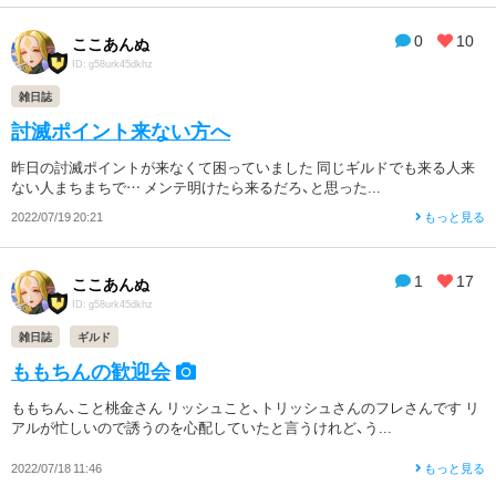
0
10
ここあんぬ
ID: g58urk45dkhz
雑日誌
討滅ポイント来ない方へ
昨日の討滅ポイントが来なくて困っていました 同じギルドでも来る人来
ない人まちまちで… メンテ明けたら来るだろ、と思った...
2022/07/19 20:21
もっと見る
1
17
ここあんぬ
ID: g58urk45dkhz
雑日誌
ギルド
ももちんの歓迎会
ももちん、こと桃金さん リッシュこと、トリッシュさんのフレさんです リ
アルが忙しいので誘うのを心配していたと言うけれど、う...
2022/07/18 11:46
もっと見る