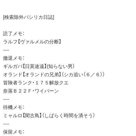
[検索除外パシリカ日誌]
読了メモ：
ラルフ【ヴァルメルの分断】
----
撤退メモ：
ギルガバ【日莫途遠】(知らない男）
オランド【オランドの兄弟】（シカ追い（６／６））
冒険者ランク・１７５解放クエ
奈落Ｂ２２Ｆ・ワイバーン
----
待機メモ：
ミャルロ【閑古鳥】（しばらく時間を潰そう）
----
保留メモ：