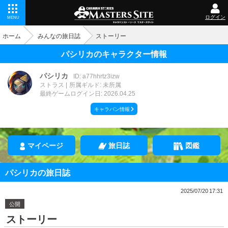
ログイン
MENU
ホーム
みんなの旅日誌
ストーリー
パシリカのキャラクター情報
パシリカ
ID: a77hhrtz3izw
ストラス
所属ギルド: 未所属
最終ゲームログイン日: 2026.04.25
キャラバン情報
マイページ
旅日誌
図鑑
パシリカの旅日誌
2025/07/20 17:31
公開
ストーリー