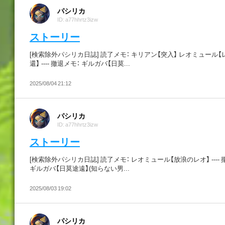
パシリカ
ID: a77hhrtz3izw
ストーリー
[検索除外パシリカ日誌] 読了メモ： キリアン【突入】 レオミュール
還】 ---- 撤退メモ： ギルガバ【日莫...
2025/08/04 21:12
パシリカ
ID: a77hhrtz3izw
ストーリー
[検索除外パシリカ日誌] 読了メモ： レオミュール【放浪のレオ】 ---- 
ギルガバ【日莫途遠】(知らない男...
2025/08/03 19:02
パシリカ