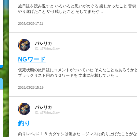
旅日誌を読み返すと いろいろと思いがめぐる 楽しかったこと 苦
やり遂げたこと やり残したこと そしてまたや...
2026/03/29 17:11
パシリカ
ID: a77hhrtz3izw
NGワード
仮死状態の旅日誌にコメントがついていた そんなこともあろうかと
ブラックリスト用のＮＧワードを 文末に記載していた...
2026/03/28 15:19
パシリカ
ID: a77hhrtz3izw
釣り
釣りレベル：１８ カダヤシは飽きた ニジマスは釣り上げたことがな