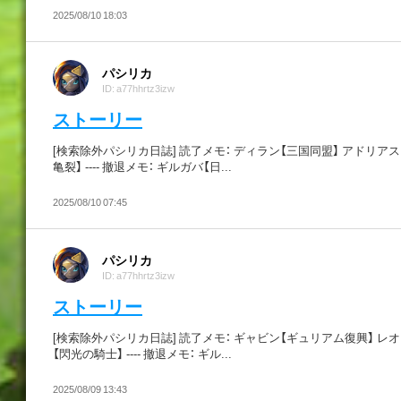
2025/08/10 18:03
パシリカ
ID: a77hhrtz3izw
ストーリー
[検索除外パシリカ日誌] 読了メモ： ディラン【三国同盟】 アドリア
亀裂】 ---- 撤退メモ： ギルガバ【日...
2025/08/10 07:45
パシリカ
ID: a77hhrtz3izw
ストーリー
[検索除外パシリカ日誌] 読了メモ： ギャビン【ギュリアム復興】 レ
【閃光の騎士】 ---- 撤退メモ： ギル...
2025/08/09 13:43