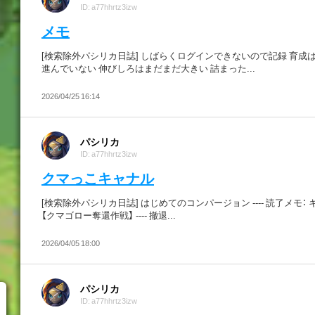
ID: a77hhrtz3izw
メモ
[検索除外パシリカ日誌] しばらくログインできないので記録 育成
進んでいない 伸びしろはまだまだ大きい 詰まった...
2026/04/25 16:14
パシリカ
ID: a77hhrtz3izw
クマっこキャナル
[検索除外パシリカ日誌] はじめてのコンパージョン ---- 読了メモ：
【クマゴロー奪還作戦】 ---- 撤退...
2026/04/05 18:00
パシリカ
ID: a77hhrtz3izw