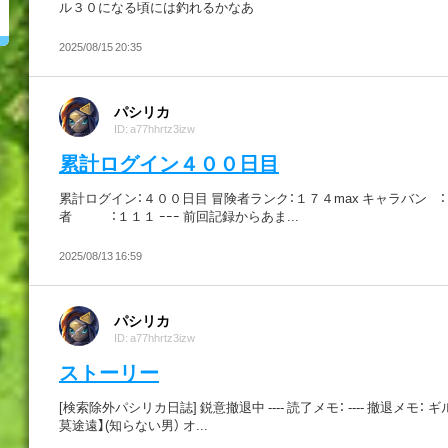
ル３０になる頃には釣れるかなあ
2025/08/15 20:35
パシリカ
ID: a77hhrtz3izw
累計ログイン４００日目
累計ログイン：４００日目 冒険者ランク：１７４max キャラバン ：
者 ：１１１ ｰｰｰ 前回記録からあま...
2025/08/13 16:59
パシリカ
ID: a77hhrtz3izw
ストーリー
[検索除外パシリカ日誌] 鋭意撤退中 ---- 読了メモ： ---- 撤退メモ： 
莫途遠】(知らない男） オ...