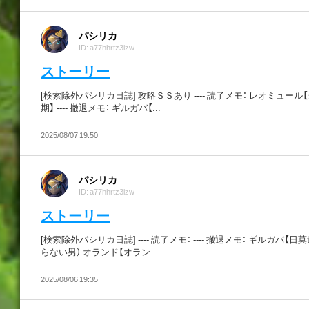
パシリカ
ID: a77hhrtz3izw
ストーリー
[検索除外パシリカ日誌] 攻略ＳＳあり ---- 読了メモ： レオミュール
期】 ---- 撤退メモ： ギルガバ【...
2025/08/07 19:50
パシリカ
ID: a77hhrtz3izw
ストーリー
[検索除外パシリカ日誌] ---- 読了メモ： ---- 撤退メモ： ギルガバ【日
らない男） オランド【オラン...
2025/08/06 19:35