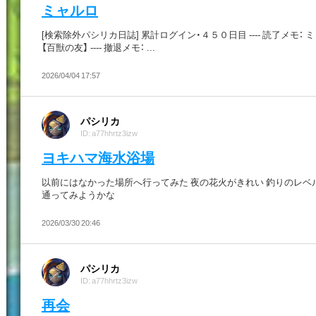
ミャルロ
[検索除外パシリカ日誌] 累計ログイン・４５０日目 ---- 読了メモ： 
【百獣の友】 ---- 撤退メモ： ...
2026/04/04 17:57
パシリカ
ID: a77hhrtz3izw
ヨキハマ海水浴場
以前にはなかった場所へ行ってみた 夜の花火がきれい 釣りのレベ
通ってみようかな
2026/03/30 20:46
パシリカ
ID: a77hhrtz3izw
再会