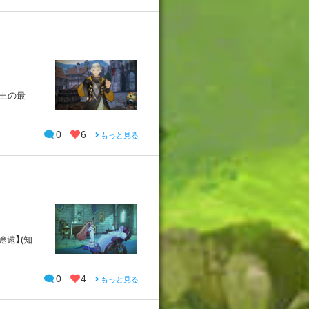
【王の最
0
6
もっと見る
莫途遠】(知
0
4
もっと見る