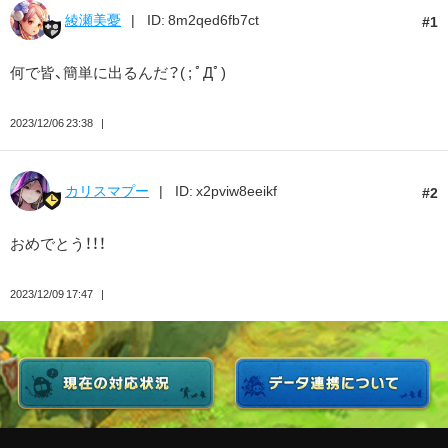
綾瀬美憂
ID: 8m2qed6fb7ct
1
何で皆、簡単に出るんだ？( ; ﾟДﾟ)
2023/12/06 23:38
カリスマプー
ID: x2pviw8eeikf
2
おめでとう！！！
2023/12/09 17:47