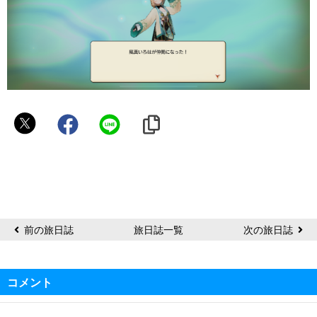
マ
カ
ロ
ニ
♩
前の旅日誌
旅日誌一覧
次の旅日誌
コメント