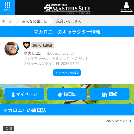
ログイン
MENU
ホーム
みんなの旅日誌
風真いろはさん
マカロニ♩のキャラクター情報
10いいね達成
マカロニ♩
ID: 5acyhv59ncjt
ヴァラファール
所属ギルド: 呑んだくれ
最終ゲームログイン日: 2026.07.20
キャラバン情報
マイページ
旅日誌
図鑑
マカロニ♩の旅日誌
2023/12/06 20:24
公開