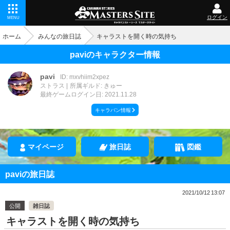
ログイン
MENU
ホーム
みんなの旅日誌
キャラストを開く時の気持ち
paviのキャラクター情報
pavi
ID: mxvhiim2xpez
ストラス
所属ギルド: きゅー
最終ゲームログイン日: 2021.11.28
キャラバン情報
マイページ
旅日誌
図鑑
paviの旅日誌
2021/10/12 13:07
公開
雑日誌
キャラストを開く時の気持ち