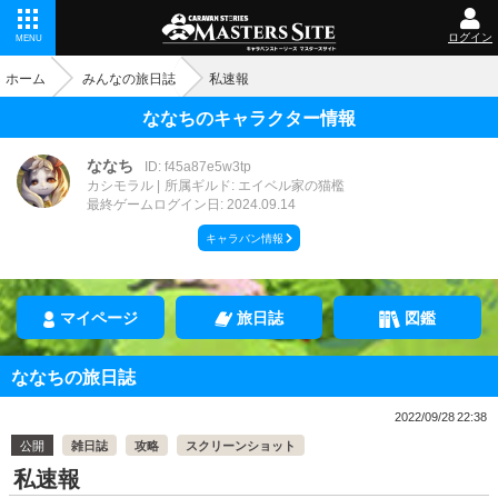
ログイン
MENU
ホーム
みんなの旅日誌
私速報
ななちのキャラクター情報
ななち
ID: f45a87e5w3tp
カシモラル
所属ギルド: エイベル家の猫檻
最終ゲームログイン日: 2024.09.14
キャラバン情報
マイページ
旅日誌
図鑑
ななちの旅日誌
2022/09/28 22:38
公開
雑日誌
攻略
スクリーンショット
私速報