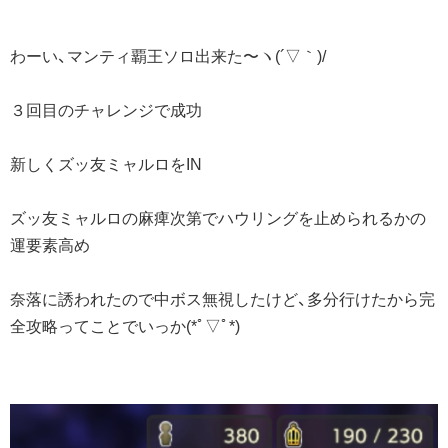
わーい、マンティ覇王ソロ出来た〜ヽ(´▽｀)/
３回目のチャレンジで成功
新しくズッ友ミャルロをIN
ズッ友ミャルロの麻痺次第でハウリングを止められるかの
運要素高め
奈落に誘われたので中ボス無視したけど、多分行けたから完
全攻略ってことでいっか(*ﾟ▽ﾟ*)