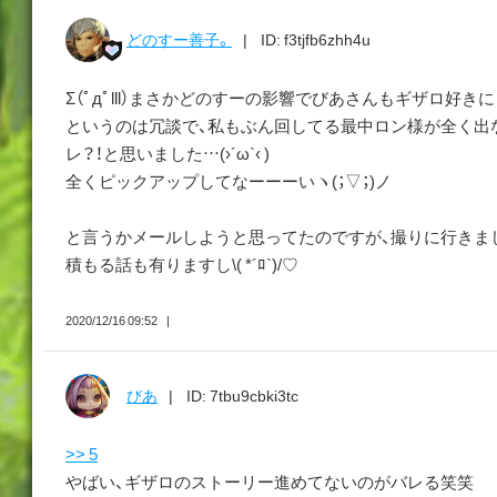
どのすー善子。
ID: f3tjfb6zhh4u
Σ（ﾟдﾟlll）まさかどのすーの影響でびあさんもギザロ好きに？！
というのは冗談で、私もぶん回してる最中ロン様が全く出
レ？！と思いました…(›´ω`‹ )
全くピックアップしてなーーーいヽ(；▽；)ノ
と言うかメールしようと思ってたのですが、撮りに行きま
積もる話も有りますし\( *´ﾛ`)/♡
2020/12/16 09:52
びあ
ID: 7tbu9cbki3tc
>> 5
やばい、ギザロのストーリー進めてないのがバレる笑笑