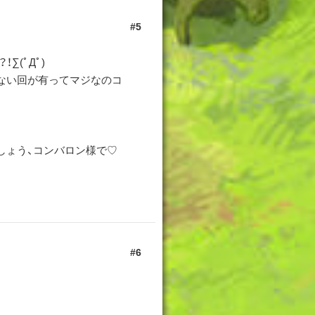
5
∑(ﾟДﾟ)
ない回が有ってマジなのコ
しょう、コンバロン様で♡
6