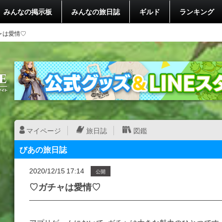
みんなの掲示板
みんなの旅日誌
ギルド
ランキング
ャは愛情♡
マイページ
旅日誌
図鑑
びあの旅日誌
2020/12/15 17:14
公開
♡ガチャは愛情♡