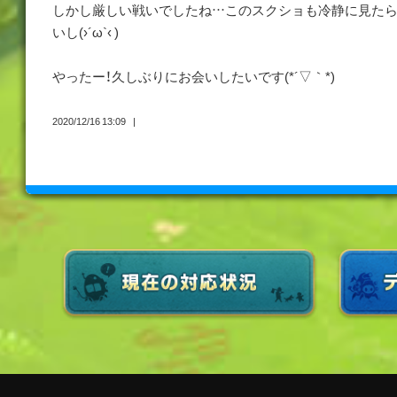
しかし厳しい戦いでしたね…このスクショも冷静に見たら
いし(›´ω`‹ )
やったー！久しぶりにお会いしたいです(*´▽｀*)
2020/12/16 13:09