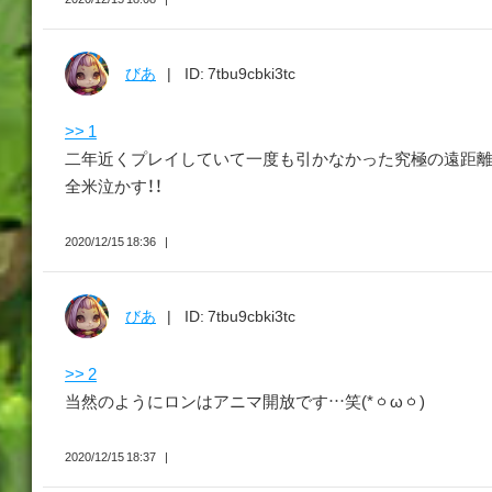
びあ
ID: 7tbu9cbki3tc
>> 1
二年近くプレイしていて一度も引かなかった究極の遠距離
全米泣かす！！
2020/12/15 18:36
びあ
ID: 7tbu9cbki3tc
>> 2
当然のようにロンはアニマ開放です…笑(*ㆁωㆁ)
2020/12/15 18:37