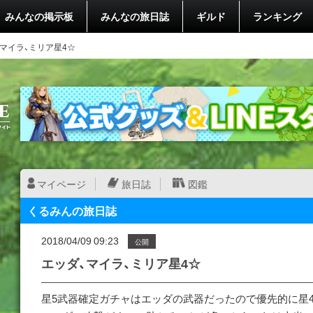
みんなの掲示板
みんなの旅日誌
ギルド
ランキング
、マイラ、ミリア星4☆
マイページ
旅日誌
図鑑
くるみんの旅日誌
2018/04/09 09:23
公開
エッダ、マイラ、ミリア星4☆
星5武器確定ガチャはエッダの武器だったので優先的に星4