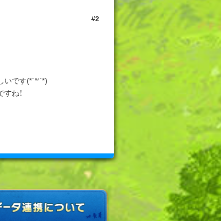
2
す(*´꒳`*)
ですね！