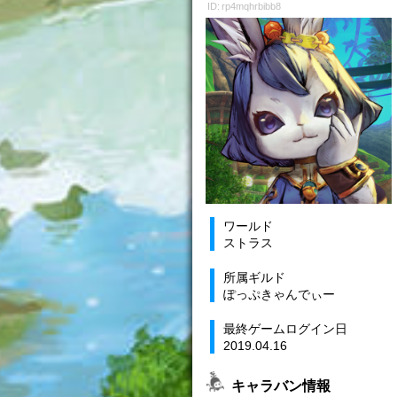
ID: rp4mqhrbibb8
ワールド
ストラス
所属ギルド
ぽっぷきゃんでぃー
最終ゲームログイン日
2019.04.16
キャラバン情報