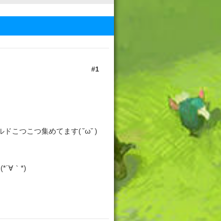
1
つこつ集めてます( ˘ω˘ )
∀｀*)