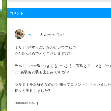
コメント
ai.
ID: ypwvfehi3zid
ミリア☆4すっごいかわいいですね！?
☆4進化おめでとうございます！?✨
ラルミミの☆5いつきてもいいように宝珠とアニマとゴールドこ
☆5実装も衣装も楽しみですね！?
ラルミミをお好きなのだと知ってコメントしちゃいました(*´
長々と失礼しました?
2018/04/09 15:52