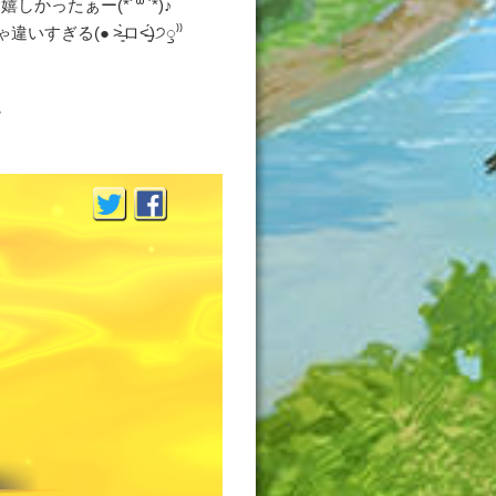
ったぁー(*´꒳`*)♪
 ˃̶͈̀ロ˂̶͈́)੭ꠥ⁾⁾
？