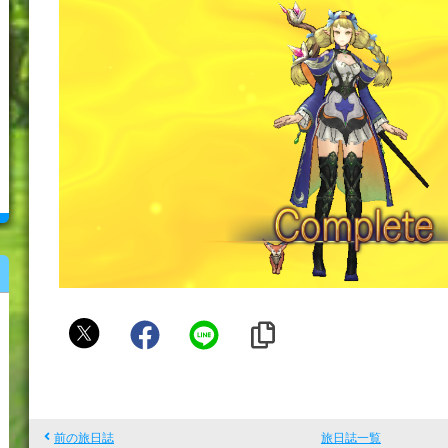
く
る
み
ん
前の旅日誌
旅日誌一覧