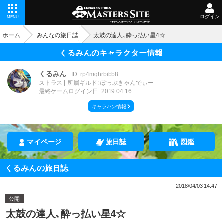
ログイン
MENU
ホーム
みんなの旅日誌
太鼓の達人、酔っ払い星4☆
くるみんのキャラクター情報
くるみん
ID: rp4mqhrbibb8
ストラス
所属ギルド: ぽっぷきゃんでぃー
最終ゲームログイン日: 2019.04.16
キャラバン情報
マイページ
旅日誌
図鑑
くるみんの旅日誌
2018/04/03 14:47
公開
太鼓の達人、酔っ払い星4☆