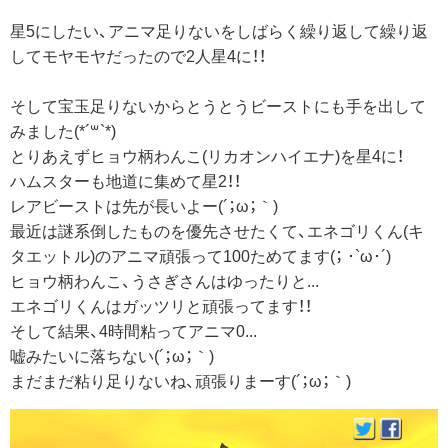
星5にしたい、アニマ足りないをしばらく繰り返して繰り返
してモヤモヤだったので2人星4に！！
そして宝玉足りないからとうとうビーストにも手を出して
みました(*´꒳`*)
とりあえずヒョウ柄わんこ(リカオンハイエナ)を星4に！
ハムスターも地道に集めて星2！！
レアビーストは先が長いよー(´；ω；｀)
最近は謎系倒したものを優先させたくて、エネゴリくん(キ
タエットル)のアニマ頑張って100ためてます(； ･`ω･´)
ヒョウ柄わんこ、うさぎさんはゆったりと...
エネゴリくんはガッツリと頑張ってます！！
そして結果、4時間粘ってアニマ0...
嘘みたいに落ちない(´；ω；｀)
まだまだ粘り足りないね、頑張りまーす(´；ω；｀)