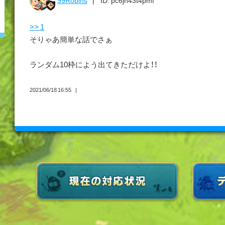
99Robins
ID: pc6jn43t4pmf
>> 1
そりゃあ簡単な話でさぁ
ランダム10枠によう出てきただけよ！！
2021/06/18 16:55