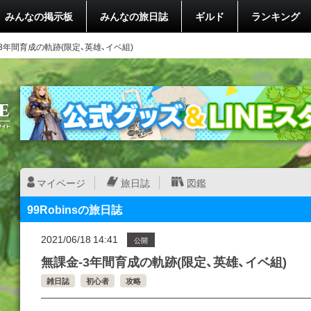
みんなの掲示板
みんなの旅日誌
ギルド
ランキング
3年間育成の軌跡(限定、英雄、イベ組)
マイページ
旅日誌
図鑑
99Robinsの旅日誌
2021/06/18 14:41
公開
無課金-3年間育成の軌跡(限定、英雄、イベ組)
雑日誌
初心者
攻略