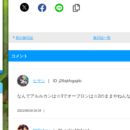
9
9
R
o
b
前の旅日誌
旅日誌一覧
i
n
コメント
s
ヒサシ
ID: j26qkfvgajdc
なんでアルルカンは☆3でオーブロンは☆2のままやねんな
2021/06/18 16:34