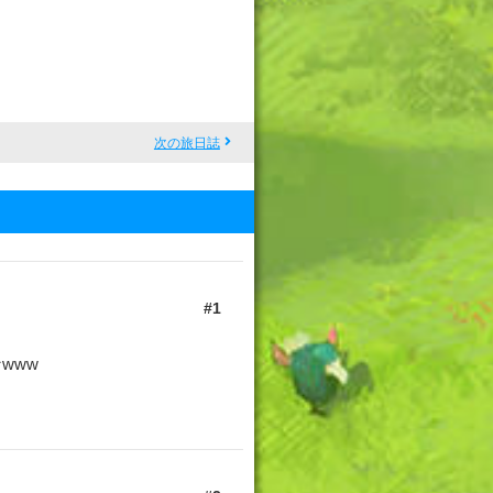
次の旅日誌
1
www