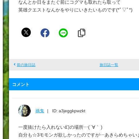
なんとか日をまたぐ前にコグマも取れたら取って
英雄クエストなんかをやりにいきたいものです(*ﾟ▽ﾟ*)
ウ
ォ
ズ
マ
前の旅日誌
旅日誌一覧
コメント
禍鬼
ID: a3jeggkpwzkt
一度抜けたら入れない幻の場所…( ´∀｀ )
自分も☆3モモンガ欲しかったのですが…あきらめちゃい