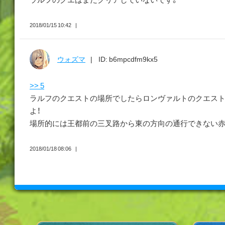
2018/01/15 10:42
ウォズマ
ID: b6mpcdfm9kx5
>> 5
ラルフのクエストの場所でしたらロンヴァルトのクエス
よ！
場所的には王都前の三叉路から東の方向の通行できない
2018/01/18 08:06