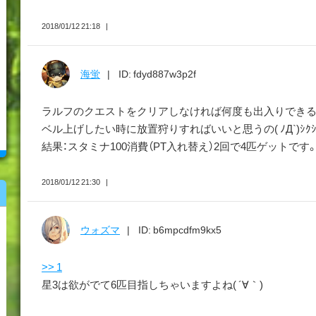
2018/01/12 21:18
海蛍
ID: fdyd887w3p2f
ラルフのクエストをクリアしなければ何度も出入りできる
ベル上げしたい時に放置狩りすればいいと思うの( ﾉД`)ｼｸｼ
結果：スタミナ100消費（PT入れ替え）2回で4匹ゲットです
2018/01/12 21:30
ウォズマ
ID: b6mpcdfm9kx5
>> 1
星3は欲がでて6匹目指しちゃいますよね( ´∀｀)