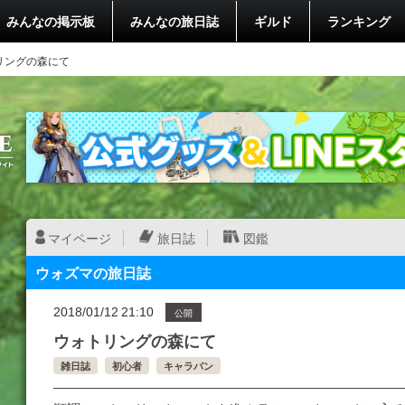
みんなの掲示板
みんなの旅日誌
ギルド
ランキング
リングの森にて
マイページ
旅日誌
図鑑
ウォズマの旅日誌
2018/01/12 21:10
公開
ウォトリングの森にて
雑日誌
初心者
キャラバン