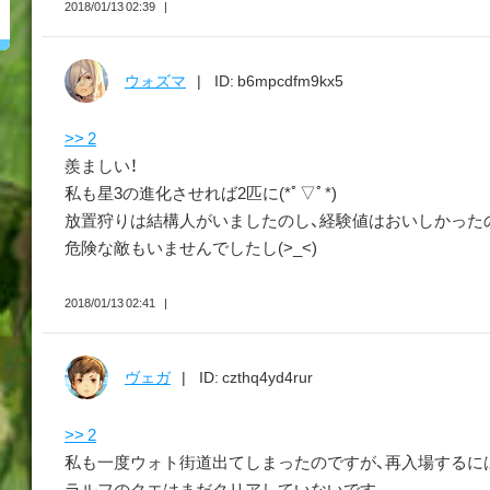
2018/01/13 02:39
ウォズマ
ID: b6mpcdfm9kx5
>> 2
羨ましい！
私も星3の進化させれば2匹に(*ﾟ▽ﾟ*)
放置狩りは結構人がいましたのし、経験値はおいしかった
危険な敵もいませんでしたし(>_<)
2018/01/13 02:41
ヴェガ
ID: czthq4yd4rur
>> 2
私も一度ウォト街道出てしまったのですが、再入場するに
ラルフのクエはまだクリアしていないです。