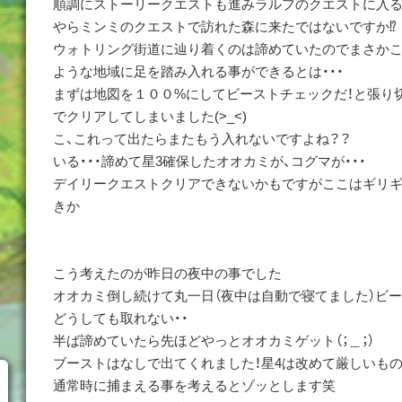
順調にストーリークエストも進みラルフのクエストに入る
やらミンミのクエストで訪れた森に来たではないですか⁉️
ウォトリング街道に辿り着くのは諦めていたのでまさか
ような地域に足を踏み入れる事ができるとは・・・
まずは地図を１００%にしてビーストチェックだ！と張り
でクリアしてしまいました(>_<)
こ、これって出たらまたもう入れないですよね？？
いる・・・諦めて星3確保したオオカミが、コグマが・・・
デイリークエストクリアできないかもですがここはギリ
きか
こう考えたのが昨日の夜中の事でした
オオカミ倒し続けて丸一日（夜中は自動で寝てました）ビー
どうしても取れない・・
半ば諦めていたら先ほどやっとオオカミゲット（；＿；）
ブーストはなしで出てくれました！星4は改めて厳しいも
通常時に捕まえる事を考えるとゾッとします笑