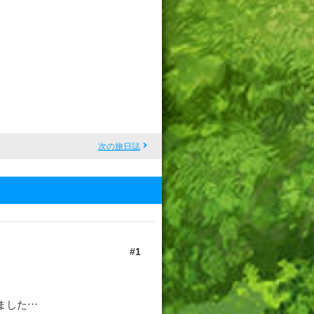
次の旅日誌
1
ました…