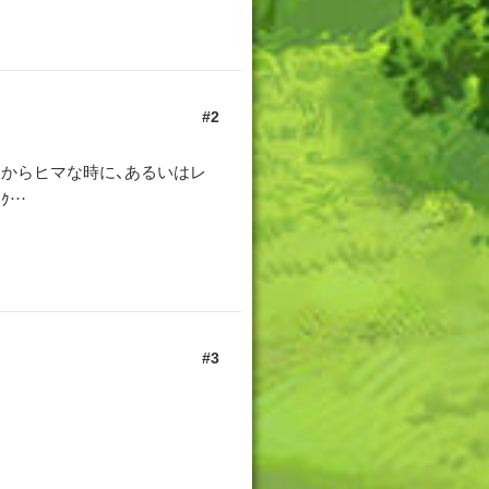
2
からヒマな時に、あるいはレ
ｸ…
。
3