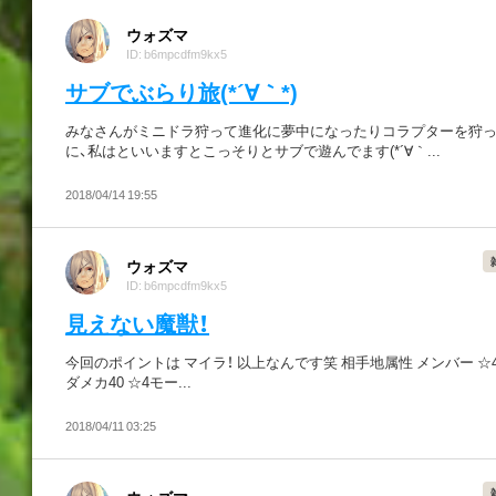
ウォズマ
ID: b6mpcdfm9kx5
サブでぶらり旅(*´∀｀*)
みなさんがミニドラ狩って進化に夢中になったりコラプターを狩
に、私はといいますとこっそりとサブで遊んでます(*´∀｀...
2018/04/14 19:55
ウォズマ
ID: b6mpcdfm9kx5
見えない魔獣！
今回のポイントは マイラ！ 以上なんです笑 相手地属性 メンバー ☆
ダメカ40 ☆4モー...
2018/04/11 03:25