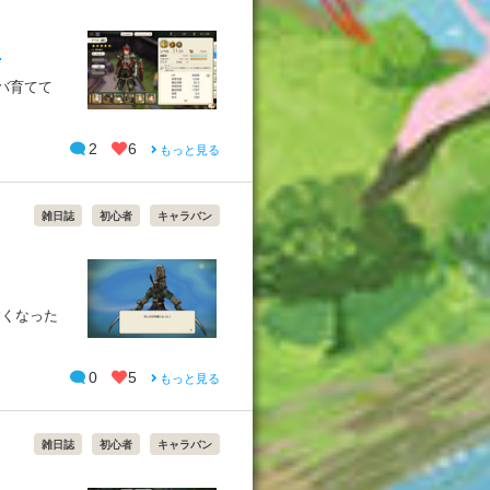
！
アバ育てて
2
6
もっと見る
雑日誌
初心者
キャラバン
すくなった
0
5
もっと見る
雑日誌
初心者
キャラバン