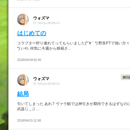
ウォズマ
ID: b6mpcdfm9kx5
はじめての
コラプター狩り連れてってもらいました(*´∀｀*) 野良PTで強い方々に
*) いや、何気に今週から移籍さ...
2018/04/18 02:45
雑日
ウォズマ
ID: b6mpcdfm9kx5
結局
引いてしまった あれ？ ヴァラ鯖では神引きが期待できるはずなのに・
武器（；＿；） ...
2018/04/15 11:58