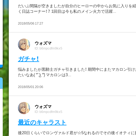
だいぶ間隔が空きましたが自分のヒーローの中からお気に入りを
く日誌コーナー！？ 1回目は今も私のメイン火力で活躍...
2018/05/06 17:27
ウォズマ
ID: b6mpcdfm9kx5
ガチャ！
悩みましたが黒騎士ガチャ引きました！ 期間中にまたマカロン引け
たいなあ( ͡° ͜ʖ ͡°) マカロンは3...
2018/05/01 20:06
ウォズマ
ID: b6mpcdfm9kx5
最近のキャラスト
後20日くらいでロンヴァルド君が☆5なれるのでその後イオティに