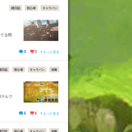
雑日誌
初心者
キャラバン
ってる間
0
3
もっと見る
雑日誌
初心者
キャラバン
攻略
4ラルフ
6
4
もっと見る
雑日誌
初心者
キャラバン
攻略