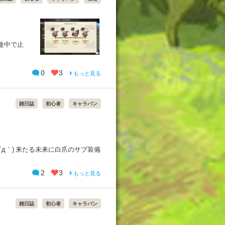
が途中で止
0
3
もっと見る
雑日誌
初心者
キャラバン
´д｀) 来たる未来に白爪のサブ装備
2
3
もっと見る
雑日誌
初心者
キャラバン