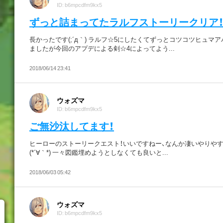
ID: b6mpcdfm9kx5
ずっと詰まってたラルフストーリークリア
長かったです(;´д｀) ラルフ☆5にしたくてずっとコツコツヒュマ
ましたが今回のアプデによる剣☆4によってよう...
2018/06/14 23:41
ウォズマ
ID: b6mpcdfm9kx5
ご無沙汰してます！
ヒーローのストーリークエスト！いいですねー、なんか凄いやりや
(*´∀｀*) 一々図鑑埋めようとしなくても良いと...
2018/06/03 05:42
ウォズマ
ID: b6mpcdfm9kx5