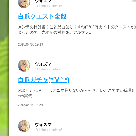
ウォズマ
ID: b6mpcdfm9kx5
白爪クエスト全般
メンテの日は書くこと沢山なりますね(*´∀｀*) カイトのクエスト
まったので一先ずその対処を。 アルフレ...
2018/04/10 19:19
ウォズマ
ID: b6mpcdfm9kx5
白爪ガチャ(*´∀｀*)
来ましたね んーー、アニマ足りないから引きたいとこですが我慢！(;
☆5実装...
2018/04/10 14:36
ウォズマ
ID: b6mpcdfm9kx5