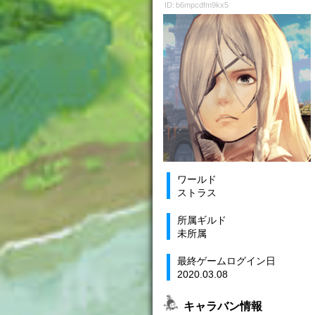
ID: b6mpcdfm9kx5
ワールド
ストラス
所属ギルド
未所属
最終ゲームログイン日
2020.03.08
キャラバン情報