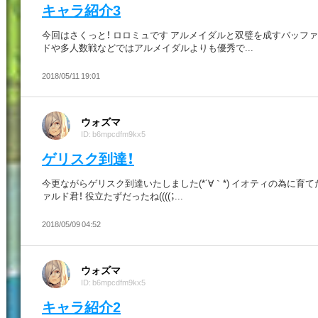
キャラ紹介3
今回はさくっと！ ロロミュです アルメイダルと双璧を成すバッファ
ドや多人数戦などではアルメイダルよりも優秀で...
2018/05/11 19:01
ウォズマ
ID: b6mpcdfm9kx5
ゲリスク到達！
今更ながらゲリスク到達いたしました(*´∀｀*) イオティの為に育
ァルド君！ 役立たずだったね((((；...
2018/05/09 04:52
ウォズマ
ID: b6mpcdfm9kx5
キャラ紹介2