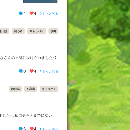
4
4
もっと見る
雑日誌
初心者
キャラバン
攻略
なさんの日誌に助けられました（；
0
4
もっと見る
雑日誌
初心者
キャラバン
ぎましたね 私自身も今までにない
6
4
もっと見る