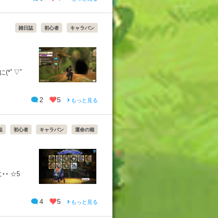
雑日誌
初心者
キャラバン
(*ﾟ▽ﾟ
2
5
もっと見る
誌
初心者
キャラバン
運命の箱
・ ☆5
4
5
もっと見る