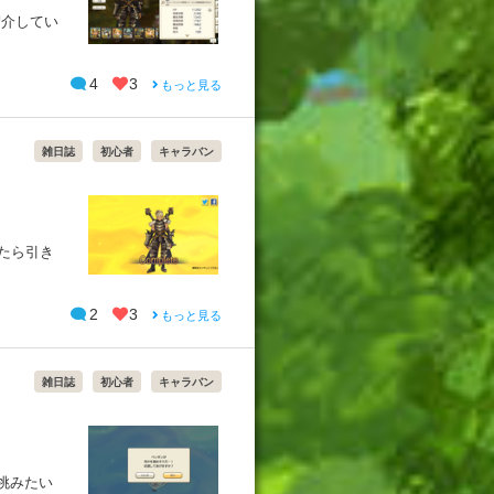
紹介してい
4
3
もっと見る
雑日誌
初心者
キャラバン
たら引き
2
3
もっと見る
雑日誌
初心者
キャラバン
挑みたい