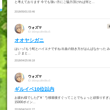
と考えております 今でも強い方にご協力頂ければ何と...
2018/05/01 03:46
ウォズマ
ID: b6mpcdfm9kx5
オオヤシガニ
はいっ！もう蛇とハイエナですね 出血の効き方がはんぱなかった み
＿；） まと...
2018/04/25 06:18
ウォズマ
ID: b6mpcdfm9kx5
ギルイベ10位以内
お疲れ様でした(*´∀｀*) 移籍後すぐってことでちょっと頑張りす
15000ポイン...
2018/04/24 01:27