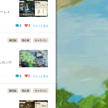
ー レイ
6
3
もっと見る
雑日誌
初心者
キャラバン
てたロンヴ
6
5
もっと見る
雑日誌
初心者
キャラバン