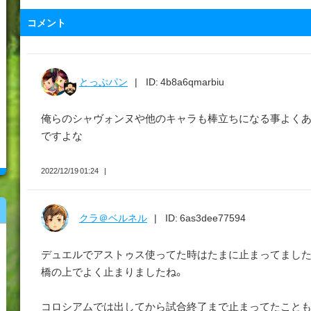
コメント
とっぷパン
ID: 4b8a6qmarbiu
俺らのシャヴォンヌや他のキャラも棒立ちになる事よくあるです(
ですよな
2022/12/19 01:24
クラ＠ベルネル
ID: 6as3dee77594
デュエルでアストゥス使ってた時はたまに止まってました
橋の上でよく止まりましたね。
コロシアムでは出してから試合終了まで止まってたことも