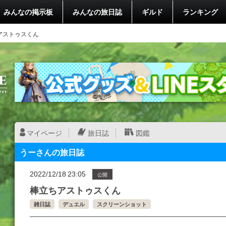
みんなの掲示板
みんなの旅日誌
ギルド
ランキング
アストゥスくん
マイページ
旅日誌
図鑑
うーさんの旅日誌
2022/12/18 23:05
公開
棒立ちアストゥスくん
雑日誌
デュエル
スクリーンショット