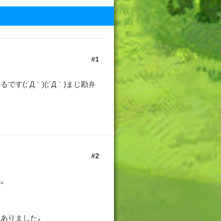
1
;´Д｀)(;´Д｀)まじ勘弁
2
。
ありました。