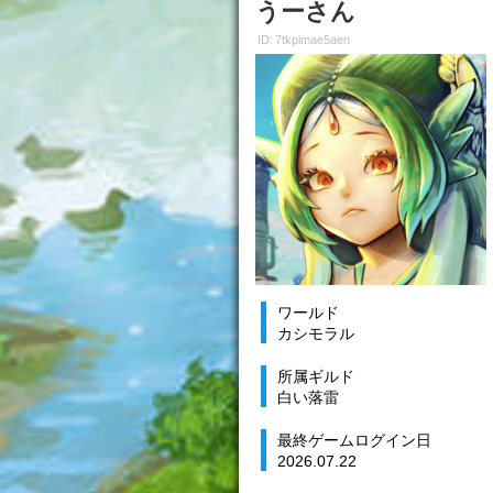
うーさん
ID: 7tkpimae5aen
ワールド
カシモラル
所属ギルド
白い落雷
最終ゲームログイン日
2026.07.22