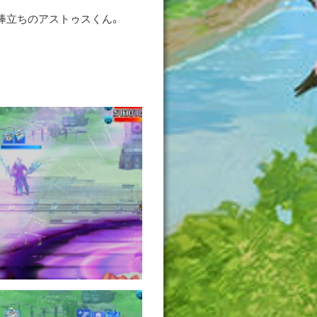
棒立ちのアストゥスくん。