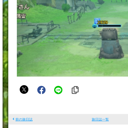
う
ー
さ
ん
前の旅日誌
旅日誌一覧