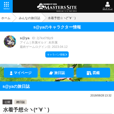
ログイン
MENU
ホーム
みんなの旅日誌
水着予想☆ヽ(*´∀｀)
s@yaのキャラクター情報
s@ya
ID: 2j7kxt7t9jz9
アイム
所属ギルド: 未所属
最終ゲームログイン日: 2023.04.12
キャラバン情報
マイページ
旅日誌
図鑑
s@yaの旅日誌
2018/08/28 13:32
公開
雑日誌
水着予想☆ヽ(*´∀｀)