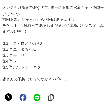
メンテ明けるまで暇なので、勝手に追加の水着キャラ予想ー
(ヾ(｡･ω･)ﾉ
前回追加がなかったから今回はあるはず！！
チケットも3枚取ってあるしまだまだイエ島バカンス楽しみ
ます♪♪( ´艸｀)
第1位 フィロメナ姉さん
第2位 エッダちゃん
第3位 モーリー
第4位 メラ
第5位 ポワトト ←ネタ
皆さんの予想はどうですか？ヽ(*´∀｀)
s@ya