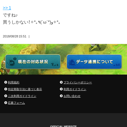
>> 1
ですね♪
買うしかない！✧*｡٩(ˊωˋ*)و✧*｡
2018/08/28 15:51
利用規約
プライバシーポリシー
特定商取引法に基づく表示
利用ガイドライン
二次利用ガイドライン
お問い合わせ
応募フォーム
OFFICIAL WEBSITE