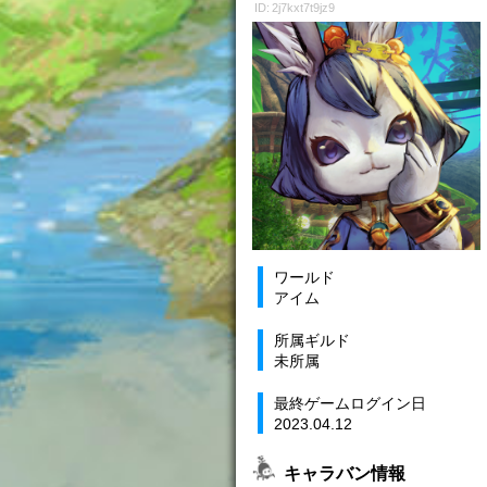
ID: 2j7kxt7t9jz9
ワールド
アイム
所属ギルド
未所属
最終ゲームログイン日
2023.04.12
キャラバン情報