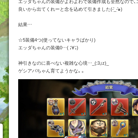
エッダちゃんの装備がよわよわで装備作成も全然なので、
良いから出てくれーと念を込めて引きました(-᷅_-᷄๑)
結果…
☆5装備4つ(使ってないキャラばかり)
エッダちゃんの装備0…( ；∀；)
神引きなのに喜べない複雑な心境…_(:3」z)_
ゲシアバちゃん育てようかな。。