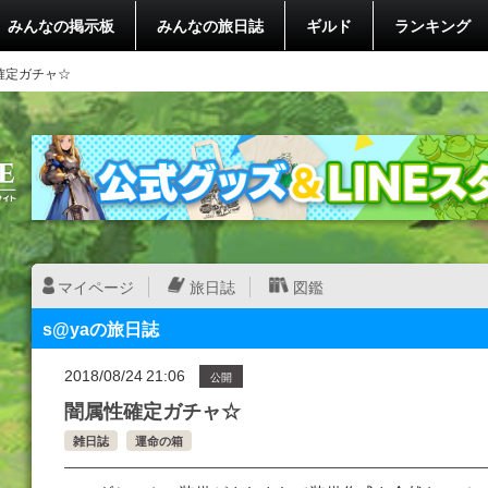
みんなの掲示板
みんなの旅日誌
ギルド
ランキング
確定ガチャ☆
マイページ
旅日誌
図鑑
s@yaの旅日誌
2018/08/24 21:06
公開
闇属性確定ガチャ☆
雑日誌
運命の箱