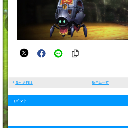
s
@
y
a
前の旅日誌
旅日誌一覧
コメント