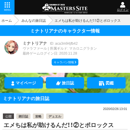
ログイン
MENU
ホーム
みんなの旅日誌
エメちは私が助けるんだ！！②とポロックス
ミナトリアナのキャラクター情報
ミナトリアナ
ID: aca3m94jfb42
ヴァラファール
所属ギルド: マカロニグラタン
最終ゲームログイン日: 2020.11.28
キャラバン情報
マイページ
旅日誌
図鑑
ミナトリアナの旅日誌
2020/02/26 13:01
公開
雑日誌
攻略
デュエル
エメちは私が助けるんだ！！②とポロックス