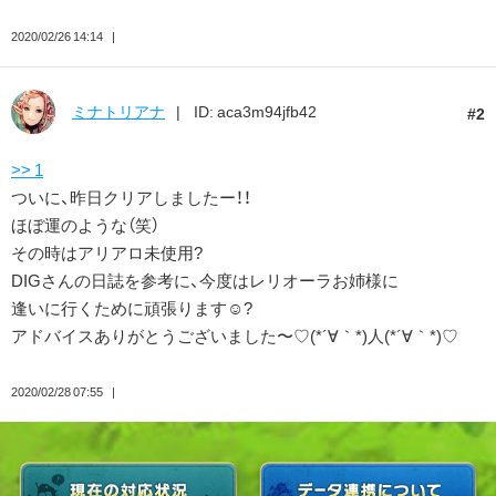
2020/02/26 14:14
ミナトリアナ
ID: aca3m94jfb42
2
>> 1
ついに、昨日クリアしましたー！！
ほぼ運のような（笑）
その時はアリアロ未使用?
DIGさんの日誌を参考に、今度はレリオーラお姉様に
逢いに行くために頑張ります☺️?
アドバイスありがとうございました〜♡(*´∀｀*)人(*´∀｀*)♡
2020/02/28 07:55