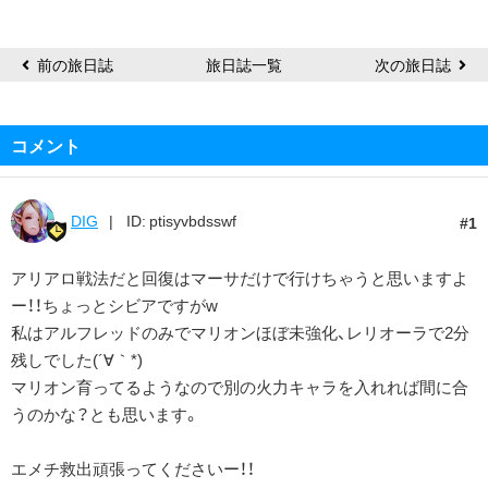
ア
ナ
前の旅日誌
旅日誌一覧
次の旅日誌
コメント
DIG
ID: ptisyvbdsswf
1
アリアロ戦法だと回復はマーサだけで行けちゃうと思いますよ
ー！！ちょっとシビアですがw
私はアルフレッドのみでマリオンほぼ未強化、レリオーラで2分
残しでした(´∀｀*)
マリオン育ってるようなので別の火力キャラを入れれば間に合
うのかな？とも思います。
エメチ救出頑張ってくださいー！！