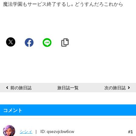
魔法学園もサービス終了するし。どうすんだろこれから
ダ
ー
キ
ニ
ー
前の旅日誌
旅日誌一覧
次の旅日誌
コメント
シシィ
ID: qsezvjcbw6cw
1