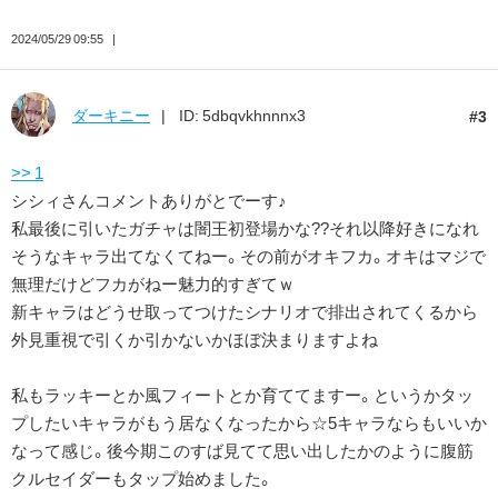
2024/05/29 09:55
ダーキニー
ID: 5dbqvkhnnnx3
3
>> 1
シシィさんコメントありがとでーす♪
私最後に引いたガチャは闇王初登場かな??それ以降好きになれ
そうなキャラ出てなくてねー。その前がオキフカ。オキはマジで
無理だけどフカがねー魅力的すぎてｗ
新キャラはどうせ取ってつけたシナリオで排出されてくるから
外見重視で引くか引かないかほぼ決まりますよね
私もラッキーとか風フィートとか育ててますー。というかタッ
プしたいキャラがもう居なくなったから☆5キャラならもいいか
なって感じ。後今期このすば見てて思い出したかのように腹筋
クルセイダーもタップ始めました。