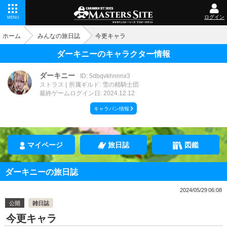
ログイン
MENU
ホーム
みんなの旅日誌
今更キャラ
ダーキニーのキャラクター情報
ダーキニー
ID: 5dbqvkhnnnx3
ストラス
所属ギルド: 雪の精騎士団
最終ゲームログイン日: 2024.12.12
キャラバン情報
マイページ
旅日誌
図鑑
ダーキニーの旅日誌
2024/05/29 06:08
公開
雑日誌
今更キャラ