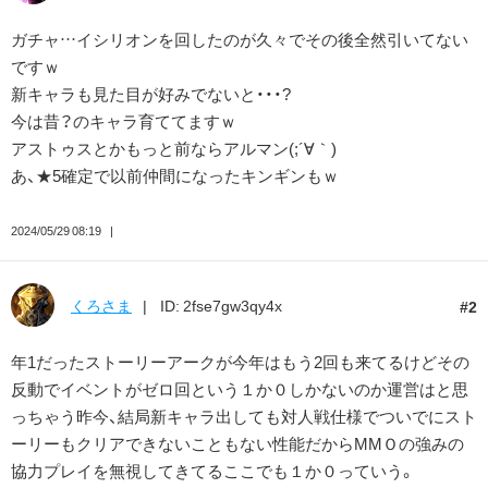
ガチャ…イシリオンを回したのが久々でその後全然引いてない
ですｗ
新キャラも見た目が好みでないと・・・?
今は昔？のキャラ育ててますｗ
アストゥスとかもっと前ならアルマン(;´∀｀)
あ、★5確定で以前仲間になったキンギンもｗ
2024/05/29 08:19
くろさま
ID: 2fse7gw3qy4x
2
年1だったストーリーアークが今年はもう2回も来てるけどその
反動でイベントがゼロ回という１か０しかないのか運営はと思
っちゃう昨今、結局新キャラ出しても対人戦仕様でついでにスト
ーリーもクリアできないこともない性能だからMMＯの強みの
協力プレイを無視してきてるここでも１か０っていう。