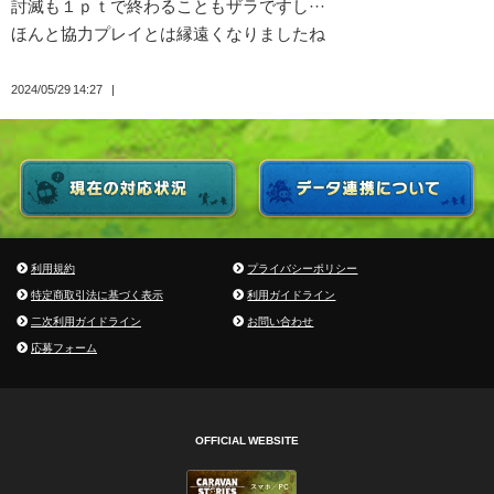
討滅も１ｐｔで終わることもザラですし···
ほんと協力プレイとは縁遠くなりましたね
2024/05/29 14:27
利用規約
プライバシーポリシー
特定商取引法に基づく表示
利用ガイドライン
二次利用ガイドライン
お問い合わせ
応募フォーム
OFFICIAL WEBSITE