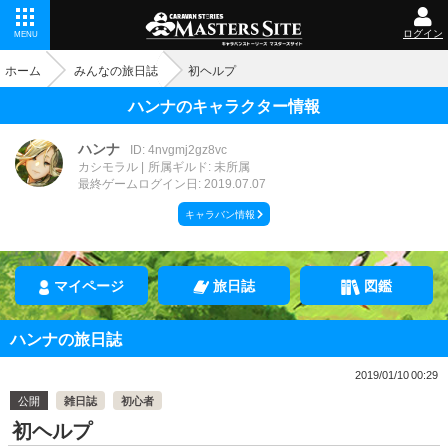
ログイン
MENU
ホーム
みんなの旅日誌
初ヘルプ
ハンナのキャラクター情報
ハンナ
ID: 4nvgmj2gz8vc
カシモラル
所属ギルド: 未所属
最終ゲームログイン日: 2019.07.07
キャラバン情報
マイページ
旅日誌
図鑑
ハンナの旅日誌
2019/01/10 00:29
公開
雑日誌
初心者
初ヘルプ