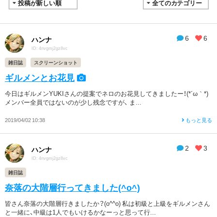
6
6
ハンナ
ID: 4nvgmj2gz8vc
雑日誌
スクリーンショット
ギルメンとお花見
今日はギルメンYUKIさんの提案でネロのお花見してきましたー！(*´ω｀*)
メンバー全員ではないのが少し残念ですが、 ま...
2019/04/02 10:38
もっと見る
2
3
ハンナ
ID: 4nvgmj2gz8vc
雑日誌
奈落の大階層行ってきました(^o^)
皆さん奈落の大階層行きましたか？(o^^o) 私は初級と上級をギルメンさん
と一緒に、中級は1人でもいけるかなーっと思って行...