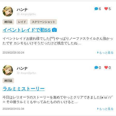
6
5
ハンナ
ID: 4nvgmj2gz8vc
雑日誌
レイド
スクリーンショット
イベントレイドで初SS
イベントレイドお疲れ様でした(^^) やっぱりノーファスライルさん強かっ
たです カシモもいけそうだったけど残念でしたね ...
2019/02/26 00:24
もっと見る
0
0
ハンナ
ID: 4nvgmj2gz8vc
雑日誌
ラルミミストーリー
今日はレリオーラのストーリーを進めてやっとクリアできました(๑´ω`ﾉﾉﾞ
✧ その後ラルミミもやってみたものの いけると...
2019/02/24 01:34
もっと見る