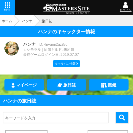
ログイン
MENU
ホーム
ハンナ
旅日誌
ハンナのキャラクター情報
ハンナ
ID: 4nvgmj2gz8vc
カシモラル
所属ギルド: 未所属
最終ゲームログイン日: 2019.07.07
キャラバン情報
マイページ
旅日誌
図鑑
ハンナの旅日誌