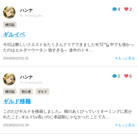
4
2
ハンナ
ID: 4nvgmj2gz8vc
雑日誌
ギルイベ
今日は難しいクエストをたくさんクリアできました٩(ˊᗜˋ*)و 中でも強かっ
たのはエルダーウータン 強すぎる～ 途中のトキ...
2019/02/23 01:31
もっと見る
2
6
ハンナ
ID: 4nvgmj2gz8vc
雑日誌
初心者
ギルド
ギルド移籍
このたびギルドを移籍しました。 猫のあくびっていうネーミングに惹か
れたこと、ギルドLv高いのに承認制じゃなかったことで入...
2019/02/14 01:34
もっと見る