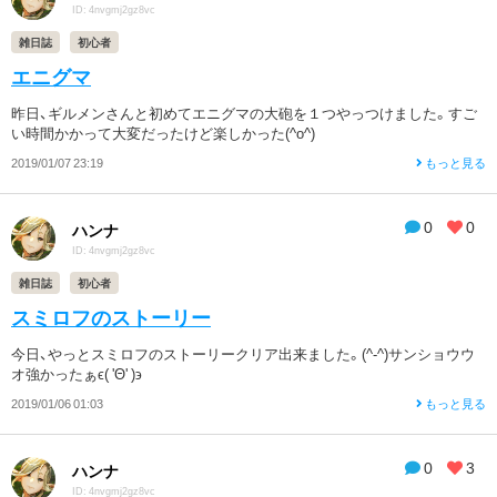
ID: 4nvgmj2gz8vc
雑日誌
初心者
エニグマ
昨日、ギルメンさんと初めてエニグマの大砲を１つやっつけました。すご
い時間かかって大変だったけど楽しかった(^o^)
2019/01/07 23:19
もっと見る
0
0
ハンナ
ID: 4nvgmj2gz8vc
雑日誌
初心者
スミロフのストーリー
今日、やっとスミロフのストーリークリア出来ました。(^-^)サンショウウ
オ強かったぁϵ( 'Θ' )϶
2019/01/06 01:03
もっと見る
0
3
ハンナ
ID: 4nvgmj2gz8vc