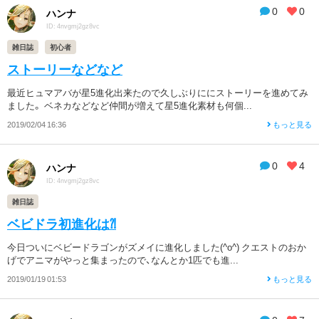
0
0
ハンナ
ID: 4nvgmj2gz8vc
雑日誌
初心者
ストーリーなどなど
最近ヒュマアバが星5進化出来たので久しぶりににストーリーを進めてみ
ました。 ベネカなどなど仲間が増えて星5進化素材も何個...
2019/02/04 16:36
もっと見る
0
4
ハンナ
ID: 4nvgmj2gz8vc
雑日誌
ベビドラ初進化は⁈
今日ついにベビードラゴンがズメイに進化しました(^o^) クエストのおか
げでアニマがやっと集まったので、なんとか1匹でも進...
2019/01/19 01:53
もっと見る