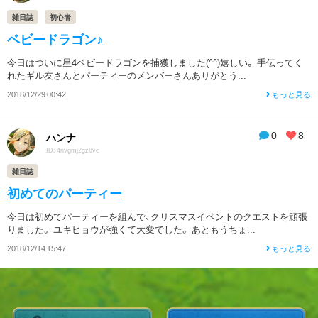
雑日誌
初心者
ベビードラゴン♪
今日はついに星4ベビードラゴンを捕獲しました(^^)嬉しい。 手伝ってく
れたギル友さんとパーティーのメンバーさんありがとう...
2018/12/29 00:42
もっと見る
0
8
ハンナ
ID: 4nvgmj2gz8vc
雑日誌
初めてのパーティー
今日は初めてパーティーを組んで、クリスマスイベントのクエストを頑張
りました。 ユキヒョウが強くて大変でした。 あともうちょ...
2018/12/14 15:47
もっと見る