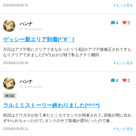
2019/03/29 00:31
もっと見る
4
3
ハンナ
ID: 4nvgmj2gz8vc
ゲッシー新エリア到着(*´∀｀)
今日はアプデ前にクリアできなかったリリ4話がアプデ後修正されてすん
なりクリアできました(^o^) おかげ様で私もナナリ棚田...
2019/03/13 00:25
もっと見る
4
2
ハンナ
ID: 4nvgmj2gz8vc
雑日誌
ラルミミストーリー終わりました(*^^*)
前回はクワガタが出て来たところでタンクが拘束されて、回復が間に合わ
ずやられちゃったので、タンクのサブ装備が星5だったので修...
2019/02/28 02:11
もっと見る