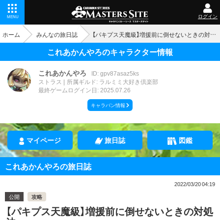
ログイン
MENU
ホーム
みんなの旅日誌
【パキプス天魔級】増援前に倒せないときの対処法
これあかんやろのキャラクター情報
これあかんやろ
ID: gpv87asaz5ks
ストラス
所属ギルド: ラルミミ大好き倶楽部
最終ゲームログイン日: 2025.07.26
キャラバン情報
マイページ
旅日誌
図鑑
これあかんやろの旅日誌
2022/03/20 04:19
公開
攻略
【パキプス天魔級】増援前に倒せないときの対処