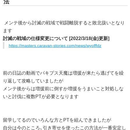
法
メンテ後から討滅の戦域で戦闘離脱すると敗北扱いとなり
ます
討滅の戦域の仕様変更について [2022/3/18(金)更新]
https://masters.caravan-stories.com/news/wyolffdz
前の日誌の動画でパキプス天魔は増援が来たら逃げてを繰
り返して攻略していましたが
メンテ後からは増援前に倒すか増援をうまいこと対処しな
いと討伐に複数PTが必要となります
留学してるのでいろんな方とPTを組んできましたが
自分は今のところ、引き寄せを使ったこの方法が一番安定し