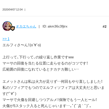
2020/04/07 12:04
オカエちゃん
ID: akm36c3fjtrx
2
>> 1
エルフィさ〜ん！(о´∀`о)
上行って、下行って、の繰り返し作業ですww
マーサの回復を当たる位置に走らせるのがコツです！
広範囲の回復になれているとナカナカ難しい…
エメットさんは私は火力が足りず…何回もやり直ししました！
私のソフィアでもつのでエルフィソフィアは大丈夫だと思いま
す(*ﾟ∀ﾟ)
マーサで火傷を回避しつつアルメ！保険でもう一人ヒール！
火傷が5スタック入ると死んじゃいます…｡ﾟ(ﾟ´Д｀ﾟ)ﾟ｡