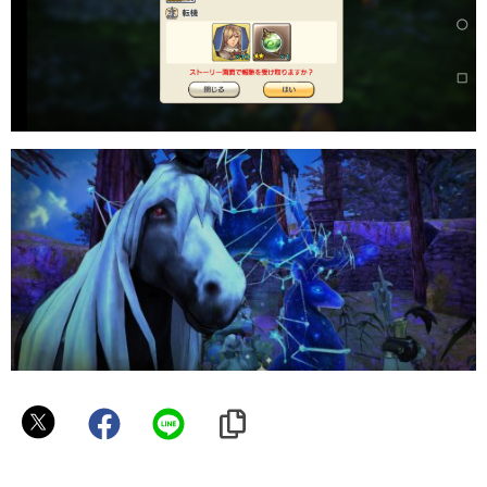
オ
カ
エ