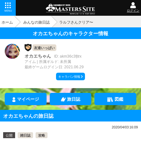
ログイン
MENU
ホーム
みんなの旅日誌
ラルフさんクリア〜
オカエちゃんのキャラクター情報
友達いっぱい
オカエちゃん
ID: akm36c3fjtrx
アイム
所属ギルド: 未所属
最終ゲームログイン日: 2021.06.29
キャラバン情報
マイページ
旅日誌
図鑑
オカエちゃんの旅日誌
2020/04/03 16:09
公開
雑日誌
攻略