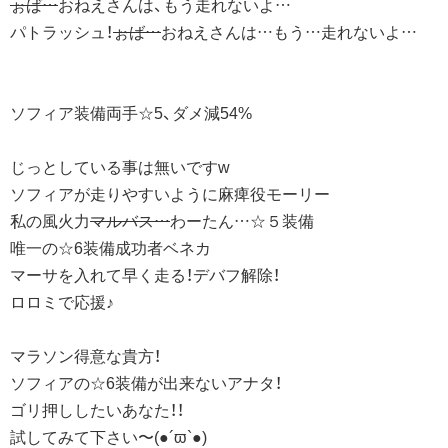
ぉば…
おねえさんは、もう走れないよ…
パトラッシュ！
ぉば…
おねえさんは…もう…走れないよ…
ソフィア装備両手☆5、ダメ減54%
じっとしている事は無いですw
ソフィアが走りやすいように麻痺役モーリー
私の風火力
マルバス…
わーたん…☆５装備
唯一の☆6装備成功者ベネカ
マーサを入れて早く走る！デバフ解除！
ロロミで応援♪
マラソン得意な貴方！
ソフィアの☆6装備が出来ないアナタ！
ゴリ押ししたいあなた！！
試してみて下さい〜(●´ϖ`●)