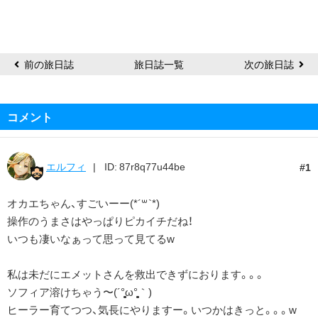
ち
ゃ
ん
前の旅日誌
旅日誌一覧
次の旅日誌
コメント
エルフィ
ID: 87r8q77u44be
1
オカエちゃん、すごいーー(*´꒳`*)
操作のうまさはやっぱりピカイチだね！
いつも凄いなぁって思って見てるw
私は未だにエメットさんを救出できずにおります。。。
ソフィア溶けちゃう〜(´°̥̥̥̥̥̥̥̥ω°̥̥̥̥̥̥̥̥｀)
ヒーラー育てつつ、気長にやりますー。いつかはきっと。。。w