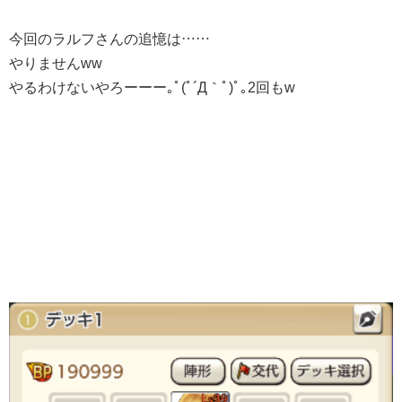
今回のラルフさんの追憶は……
やりませんww
やるわけないやろーーー｡ﾟ(ﾟ´Д｀ﾟ)ﾟ｡2回もw