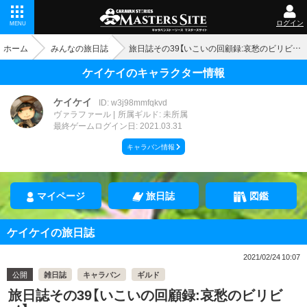
ログイン
MENU
ホーム
みんなの旅日誌
旅日誌その39【いこいの回顧録:哀愁のビリビノ】
ケイケイのキャラクター情報
ケイケイ
ID: w3j98mmfqkvd
ヴァラファール
所属ギルド: 未所属
最終ゲームログイン日: 2021.03.31
キャラバン情報
マイページ
旅日誌
図鑑
ケイケイの旅日誌
2021/02/24 10:07
公開
雑日誌
キャラバン
ギルド
旅日誌その39【いこいの回顧録:哀愁のビリビ