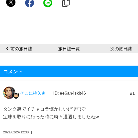
ケ
イ
ケ
イ
前の旅日誌
旅日誌一覧
次の旅日誌
コメント
そこに桃矢❀
ID: ee6an4skit46
1
タンク裏でイチャコラ懐かしい( *´艸`)♡
宝珠を取りに行った時に時々遭遇しましたねw
2021/02/24 12:30