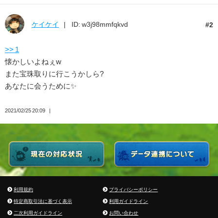
ケイケイ
ID: w3j98mmfqkvd
2
>> 1
懐かしいよねぇw
また宝珠取りに行こうかしら?
あなたに会うために✨
2021/02/25 20:09
利用規約
プライバシーポリシー
特定商取引法に基づく表示
利用ガイドライン
二次利用ガイドライン
お問い合わせ