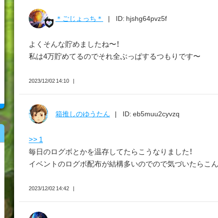
＊ごじょっち＊
ID: hjshg64pvz5f
よくそんな貯めましたね〜！
私は4万貯めてるのでそれ全ぶっぱするつもりです〜
2023/12/02 14:10
箱推しのゆうたん
ID: eb5muu2cyvzq
>> 1
毎日のログボとかを温存してたらこうなりました！
イベントのログボ配布が結構多いのでので気づいたらこんな
2023/12/02 14:42