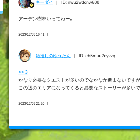
キーダイ
ID: nwu2wdcnw688
アーデン樹林いってねー。
2023/12/03 16:41
箱推しのゆうたん
ID: eb5muu2cyvzq
>> 3
かなり必要なクエストが多いのでなかなか進まないです
この辺のエリアになってくると必要なストーリーが多いです
2023/12/03 21:20