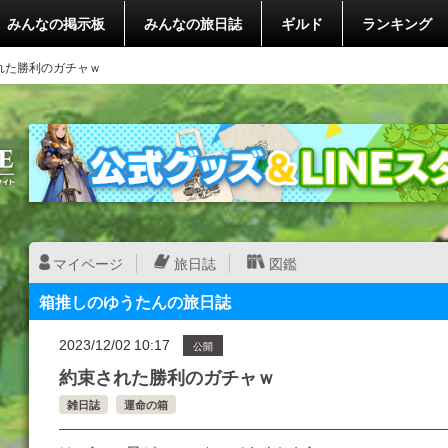
みんなの掲示板
みんなの旅日誌
ギルド
ランキング
れた勝利のガチャｗ
マイページ
旅日誌
図鑑
箱推しのゆうたんの旅日誌
2023/12/02 10:17
公開
約束された勝利のガチャｗ
雑日誌
運命の箱