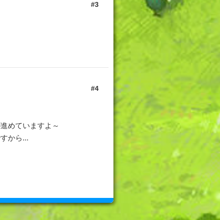
3
4
が進めていますよ～
から...