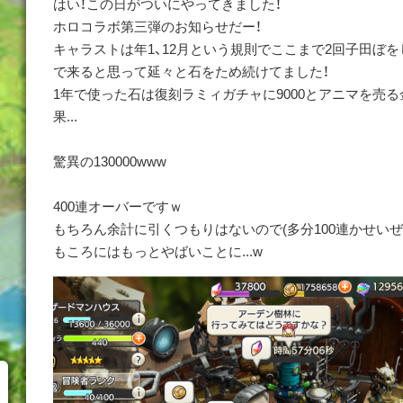
はい！この日がついにやってきました！
ホロコラボ第三弾のお知らせだー！
キャラストは年1、12月という規則でここまで2回子田ぼ
で来ると思って延々と石をため続けてました！
1年で使った石は復刻ラミィガチャに9000とアニマを売る金
果...
驚異の130000www
400連オーバーですｗ
もちろん余計に引くつもりはないので(多分100連かせいぜ
もころにはもっとやばいことに...w