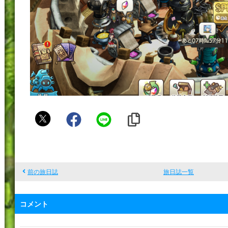
箱
推
し
の
ゆ
前の旅日誌
旅日誌一覧
う
た
コメント
ん