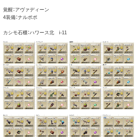
覚醒：アヴァディーン
4装備：ナルポポ
カシモ石櫃：ハワース北 i-11