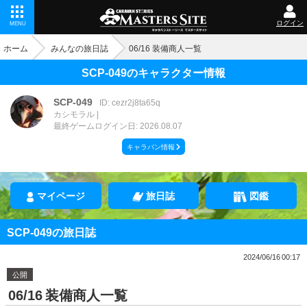
ログイン
MENU
ホーム
みんなの旅日誌
06/16 装備商人一覧
SCP-049のキャラクター情報
SCP-049
ID: cezr2j8ta65q
カシモラル
最終ゲームログイン日: 2026.08.07
キャラバン情報
マイページ
旅日誌
図鑑
SCP-049の旅日誌
2024/06/16 00:17
公開
06/16 装備商人一覧